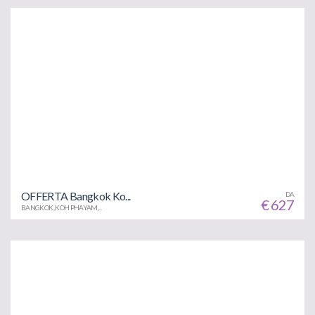
OFFERTA Bangkok Ko...
DA
€ 627
BANGKOK, KOH PHAYAM,...