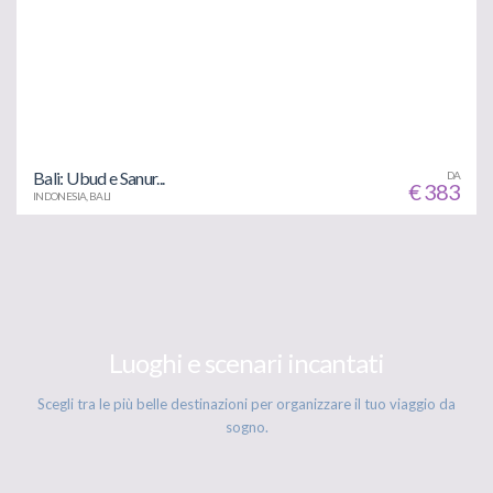
Bali: Ubud e Sanur...
DA
€ 383
INDONESIA, BALI
Luoghi e scenari incantati
Scegli tra le più belle destinazioni per organizzare il tuo viaggio da
sogno.