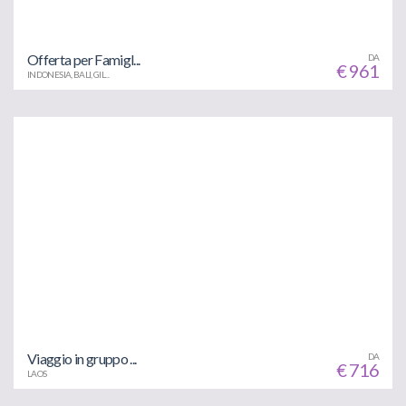
Offerta per Famigl...
DA
€ 961
INDONESIA, BALI, GIL...
Viaggio in gruppo ...
DA
€ 716
LAOS