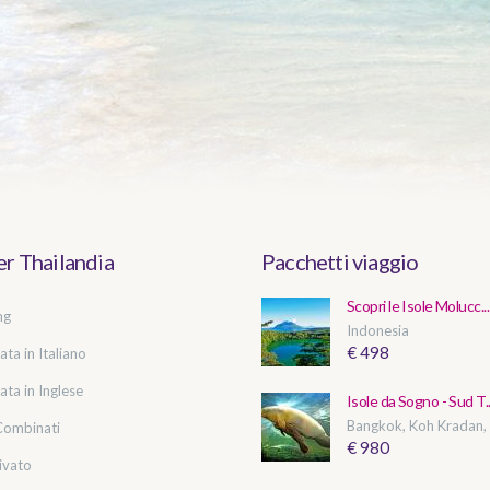
r Thailandia
Pacchetti viaggio
Scopri le Isole Molucc...
ng
Indonesia
€ 498
ata in Italiano
ata in Inglese
Isole da Sogno - Sud T..
Bangkok, Koh Kradan, T
Combinati
€ 980
ivato