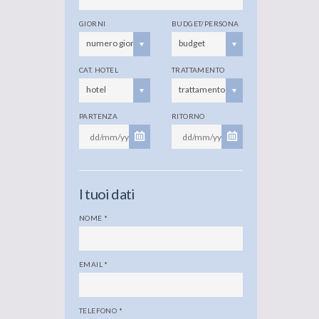
GIORNI
BUDGET/PERSONA
numero giorni
budget
CAT. HOTEL
TRATTAMENTO
hotel
trattamento
PARTENZA
RITORNO
I tuoi dati
NOME
*
EMAIL
*
TELEFONO
*