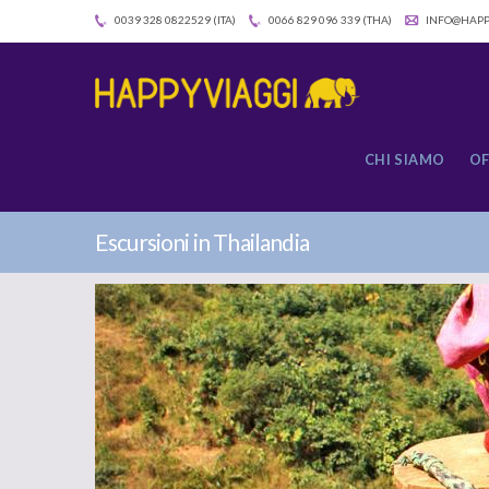
0039 328 0822529 (ITA)
0066 829 096 339 (THA)
INFO@HAPP
CHI SIAMO
OF
Escursioni in Thailandia