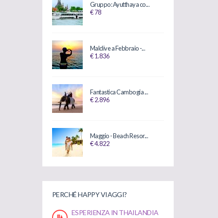
Gruppo: Ayutthaya co...
€ 78
Maldive a Febbraio -...
€ 1.836
Fantastica Cambogia ...
€ 2.896
Maggio - Beach Resor...
€ 4.822
PERCHÉ HAPPY VIAGGI?
ESPERIENZA IN THAILANDIA