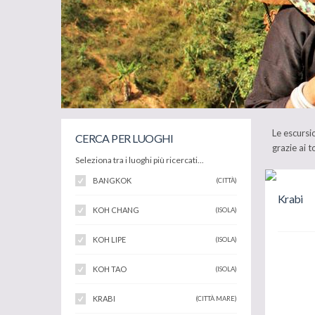
Le escursi
CERCA PER LUOGHI
grazie ai 
Seleziona tra i luoghi più ricercati...
BANGKOK
(CITTÀ)
Krabi
KOH CHANG
(ISOLA)
KOH LIPE
(ISOLA)
KOH TAO
(ISOLA)
KRABI
(CITTÀ MARE)