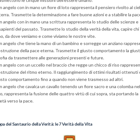
trasmettono le cinque missioni dell'essere umano:
n angelo con in mano un fiore di loto rappresenta il pensiero rivolto al cie
 terra. Trasmette la determinazione a fare buone azioni e a stabilire la pac
n angelo con in mano una scrittura rappresenta lo studio delle scienze e
sapienti del passato. Trasmette lo studio della verità della vita, capire chi
o, da dove veniamo e come viviamo le nostre vite.
n angelo che tiene la mano di un bambino e sorregge un anziano rappres
ostruzione della pace eterna. Trasmette il giusto comportamento la gius
sofia da trasmettere alle generazioni presenti e future.
n angelo con un uccello nel braccio che regge un chicco di riso rapprese
ostruzione del ritmo eterno. Il raggiungimento di ottimi risultati ottenuti
iusto comportamento fino a quando non viene trasmesso ad altri.
n angelo che cavalca un cavallo tenendo un fiore sacro e una colomba nel
, rappresenta la fusione delle quattro virtù di cui sopra, sta portando la
età verso la pace.
a del Santaurio della Verità: le 7 Verità della Vita