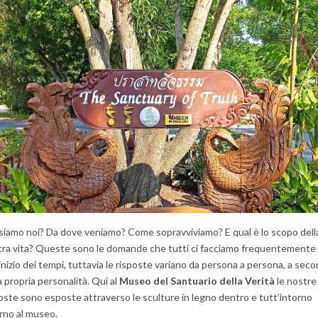
siamo noi? Da dove veniamo? Come sopravviviamo? E qual è lo scopo dell
tra vita? Queste sono le domande che tutti ci facciamo frequentemente
'inizio dei tempi, tuttavia le risposte variano da persona a persona, a sec
a propria personalità. Qui al
Museo del Santuario della Verità
le nostre
oste sono esposte attraverso le sculture in legno dentro e tutt’intorno
rno al museo.