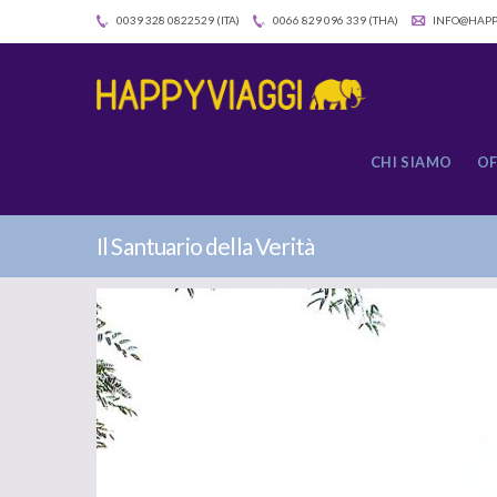
0039 328 0822529 (ITA)
0066 829 096 339 (THA)
INFO@HAPP
CHI SIAMO
OF
Il Santuario della Verità