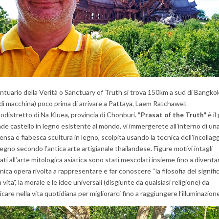
antuario della Verità o Sanctuary of Truth si trova 150km a sud di Bangkok
di macchina) poco prima di arrivare a Pattaya, Laem Ratchawet
odistretto di Na Kluea, provincia di Chonburi.
"Prasat of the Truth"
è il
de castello in legno esistente al mondo, vi immergerete all’interno di un
nsa e fiabesca scultura in legno, scolpita usando la tecnica dell'incollag
legno secondo l’antica arte artigianale thailandese. Figure motivi intagli
rati all’arte mitologica asiatica sono stati mescolati insieme fino a diventa
nica opera rivolta a rappresentare e far conoscere “la filosofia del signifi
a vita”, la morale e le idee universali (disgiunte da qualsiasi religione) da
icare nella vita quotidiana per migliorarci fino a raggiungere l’illuminazion