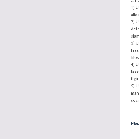
... 
1) U
alla
2) U
dei 
siam
3) U
la c
filo
4) U
la c
il g
5) U
mano
soci
Mapp