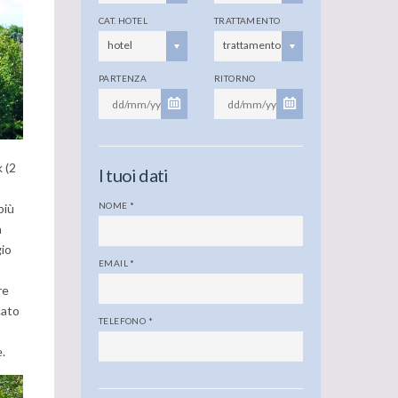
CAT. HOTEL
TRATTAMENTO
hotel
trattamento
PARTENZA
RITORNO
 (2
I tuoi dati
NOME
*
 più
a
gio
EMAIL
*
re
cato
TELEFONO
*
e.