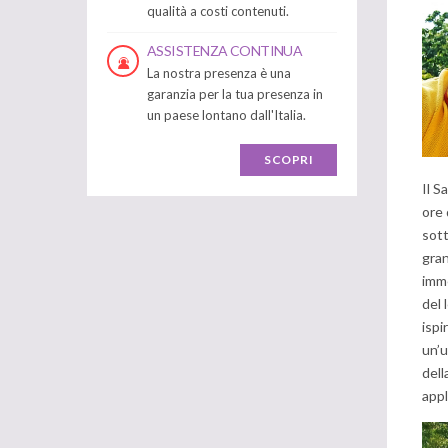
qualità a costi contenuti.
ASSISTENZA CONTINUA
La nostra presenza è una
garanzia per la tua presenza in
un paese lontano dall'Italia.
SCOPRI
Il S
ore 
sott
gran
imme
del 
ispi
un’u
dell
appl