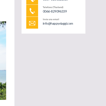
Telefono (Thailand)
0066-829096339
Invia una email
info@happyviaggi.com