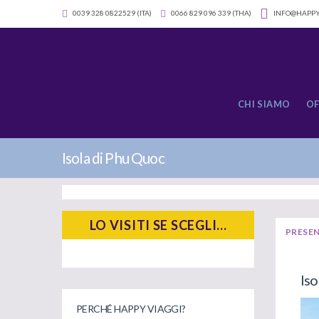
0039 328 0822529 (ITA)
0066 829 096 339 (THA)
INFO@HAPPY
CHI SIAMO
OF
Isola di Phu Quoc
LO VISITI SE SCEGLI...
PRESE
Iso
PERCHÉ HAPPY VIAGGI?