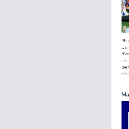
Phu 
Camb
dive
mili
del 
mili
Map