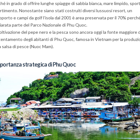
hé in grado di offrire lunghe spiagge di sabbia bianca, mare limpido, sport
rtimento. Nonostante siano stati costruiti diversi lussuosi resort, un
porto e campi da golf l’isola dal 2001 è area preservata per il 70% perch
iarata parte del Parco Nazionale di Phu Quoc.
oltivazione del pepe nero e la pesca sono ancora oggi la fonte maggiore d
entamento degli abitanti di Phu Quoc, famosa in Vietnam per la produzi
a salsa di pesce (Nuoc Mam).
mportanza strategica di Phu Quoc