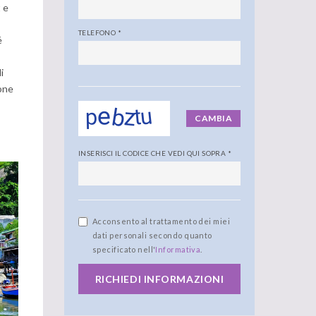
 e
TELEFONO
*
é
i
one
CAMBIA
INSERISCI IL CODICE CHE VEDI QUI SOPRA
*
Acconsento al trattamento dei miei
dati personali secondo quanto
specificato nell'
Informativa
.
RICHIEDI INFORMAZIONI