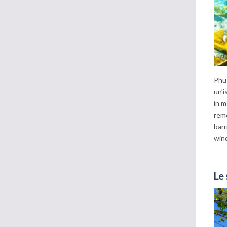
Phu 
un’i
in m
remo
barr
wind
Le