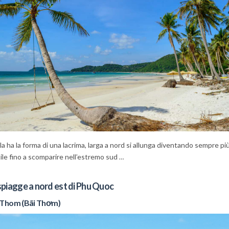
ola ha la forma di una lacrima, larga a nord si allunga diventando sempre pi
ile fino a scomparire nell’estremo sud
…
spiagge a nord est di Phu Quoc
 Thom (Bãi Th
ơ
m)