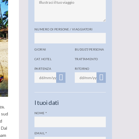
NUMERO DI PERSONE / VIAGGIATORI
GIORNI
BUDGET/PERSONA
CAT. HOTEL
TRATTAMENTO
PARTENZA
RITORNO
I tuoi dati
za,
, sud
NOME
*
ud
 Dal
EMAIL
*
tnam