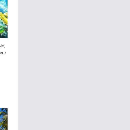
le,
rere