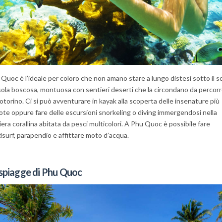
Quoc è l’ideale per coloro che non amano stare a lungo distesi sotto il so
sola boscosa, montuosa con sentieri deserti che la circondano da percor
otorino. Ci si può avventurare in kayak alla scoperta delle insenature più
te oppure fare delle escursioni snorkeling o diving immergendosi nella
iera corallina abitata da pesci multicolori. A Phu Quoc è possibile fare
surf, parapendio e affittare moto d’acqua.
 spiagge di Phu Quoc