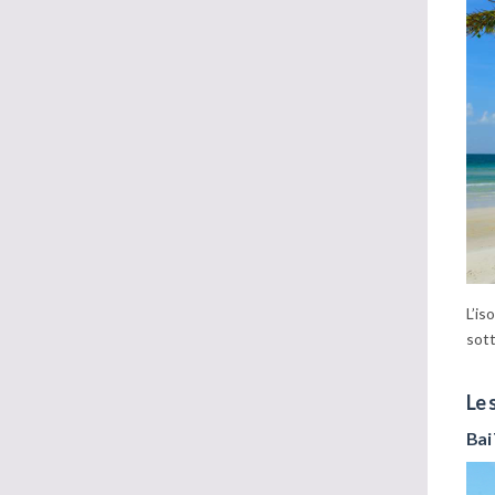
L’is
sott
Le 
Bai