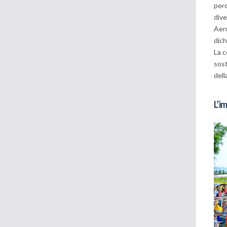
perc
dive
Aero
dich
La c
sost
dell
L’i