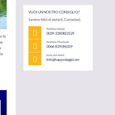
VUOI UN NOSTRO CONSIGLIO?
Saremo felici di aiutarti. Contattaci.
Telefono (Italia)
0039-3280822529
n la
na
Telefono (Thailand)
0066-829096339
e
le
Invia una email
info@happyviaggi.com