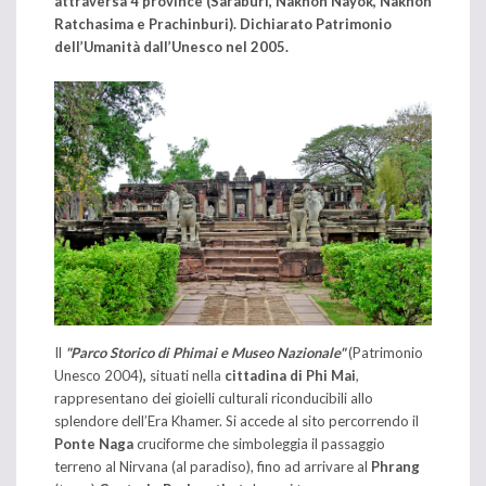
attraversa 4 province (Saraburi, Nakhon Nayok, Nakhon
Ratchasima e Prachinburi). Dichiarato Patrimonio
dell’Umanità dall’Unesco nel 2005.
Il
"Parco Storico di Phimai e Museo Nazionale"
(Patrimonio
Unesco 2004)
,
situati nella
cittadina di Phi Mai
,
rappresentano dei gioielli culturali riconducibili allo
splendore dell’Era Khamer. Si accede al sito percorrendo il
Ponte Naga
cruciforme che simboleggia il passaggio
terreno al Nirvana (al paradiso), fino ad arrivare al
Phrang