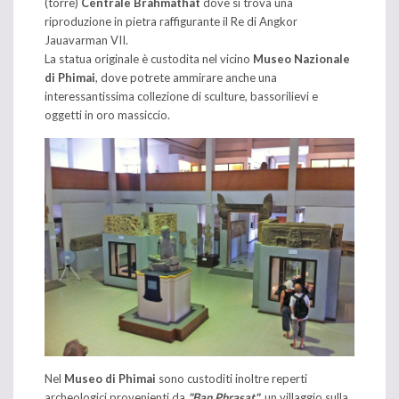
(torre)
Centrale Brahmathat
dove si trova una
riproduzione in pietra raffigurante il Re di Angkor
Jauavarman VII.
La statua originale è custodita nel vicino
Museo Nazionale
di Phimai
, dove potrete ammirare anche una
interessantissima collezione di sculture, bassorilievi e
oggetti in oro massiccio.
Nel
Museo di Phimai
sono custoditi inoltre reperti
archeologici provenienti da
"Ban Phrasat"
, un villaggio sulla