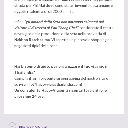
strada per Phi Mai dove sono state rinvenute ossa umane e
oggetti risalenti a circa 2000 anni fa.
Infine
“gli amanti della Seta non potranno esimersi dal
visitare il distretto di Pak Thong Chai”,
considerato il centro
nevralgico della produzione della seta nella provincia di
Nakhon Ratchasima.
Vi aspetta un piacevole shopping nei
negozietti tipici della zona!
Hai bisogno di aiuto per organizzare il tuo viaggio in
Thailandia?
Compila il form presente su ogni pagina del nostro sito o
scrivi a
info@happyviaggithailandia.com
!
Un consulente HappyViaggi ti ricontatterà entro le
prossime 24 ore.
RISERVE NATURALI