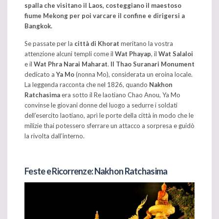
spalla che visitano il Laos, costeggiano il maestoso
fiume Mekong per poi varcare il confine e dirigersi a
Bangkok.
Se passate per la
città di Khorat
meritano la vostra
attenzione alcuni templi come il
Wat Phayap
, il
Wat Salaloi
e il
Wat Phra Narai Maharat
.
Il Thao Suranari Monument
dedicato a
Ya Mo
(nonna Mo), considerata un eroina locale.
La leggenda racconta che nel 1826, quando
Nakhon
Ratchasima
era sotto il Re laotiano Chao Anou, Ya Mo
convinse le giovani donne del luogo a sedurre i soldati
dell’esercito laotiano, aprì le porte della città in modo che le
milizie thai potessero sferrare un attacco a sorpresa e guidò
la rivolta dall’interno.
Feste e Ricorrenze: Nakhon Ratchasima