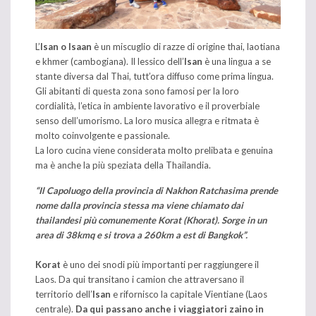
L’
Isan o Isaan
è un miscuglio di razze di origine thai, laotiana
e khmer (cambogiana). Il lessico dell’
Isan
è una lingua a se
stante diversa dal Thai, tutt’ora diffuso come prima lingua.
Gli abitanti di questa zona sono famosi per la loro
cordialità, l’etica in ambiente lavorativo e il proverbiale
senso dell’umorismo. La loro musica allegra e ritmata è
molto coinvolgente e passionale.
La loro cucina viene considerata molto prelibata e genuina
ma è anche la più speziata della Thailandia.
“Il Capoluogo della provincia di Nakhon Ratchasima prende
nome dalla provincia stessa ma viene chiamato dai
thailandesi più comunemente Korat (Khorat). Sorge in un
area di 38kmq e si trova a 260km a est di Bangkok”.
Korat
è uno dei snodi più importanti per raggiungere il
Laos. Da qui transitano i camion che attraversano il
territorio dell’
Isan
e rifornisco la capitale Vientiane (Laos
centrale).
Da qui passano anche i viaggiatori zaino in