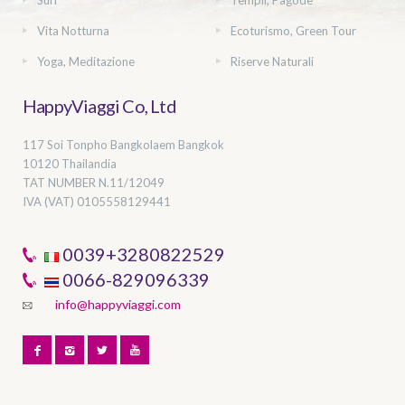
Surf
Templi, Pagode
Vita Notturna
Ecoturismo, Green Tour
Yoga, Meditazione
Riserve Naturali
HappyViaggi Co, Ltd
117 Soi Tonpho Bangkolaem Bangkok
10120 Thailandia
TAT NUMBER
N.11/12049
IVA (VAT) 0105558129441
0039+3280822529
0066-829096339
info@happyviaggi.com