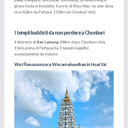
Lom
), mangiare, fare kayak, snorkeling, birdwathching e
girare l’isola in bicicletta. Il porto di Khao Mao Jor pier dista
circa 60km da Pattaya, 110km da Chonburi città.
I templi buddisti da non perdere a Chonburi
Il distretto di
Ban Lamung
(48km dopo Chonburi città,
15km prima di Pattaya) ha 3 templi magnifici
assolutamente da visitare:
Wat Ñanasamvara Woramahawihan in Huai Yai