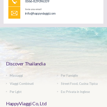
0066-829096339
Invia una email
info@happyviaggi.com
Discover Thailandia
Massaggi
Per Famiglie
Viaggi Combinati
Street Food, Cucina Tipica
Per Lgbt
Esc Privata in Inglese
HappyViaggi Co, Ltd