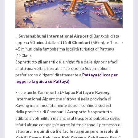
Il
Suvarnabhumi International Airport
di Bangkok dista
appena 50 minuti dalla
città di Chonburi
(58km), e 1 ora e
45 minuti dalla famosissima località turistica di
Pattaya
(120km).
Soprattutto gli amanti della nightlife e delle signorine facili
infatti una volta atterrati all'aeroporto Suvarnabhumi
preferiscono dirigersi direttamente a
Pattaya
(clicca per
leggere la guida su Pattaya)
Esiste anche l’aeroporto
U-Tapao Pattaya e Rayong
International Aiport
che si trova si nella provincia di
Rayong ma immediatamente dopo il confine a sud est
della provincia di Chonburi. L’Aeroporto è soprattutto
adibito a voli militari ma anche al trasporto pubblico civile,
infatti alcune compagnie aeree interne hanno il permesso di
atterrarvi
e quindi da li è facile raggiungere le isole di
Koh Si Chang, Koh Larn, Koh Khram e Koh Samae San.
E