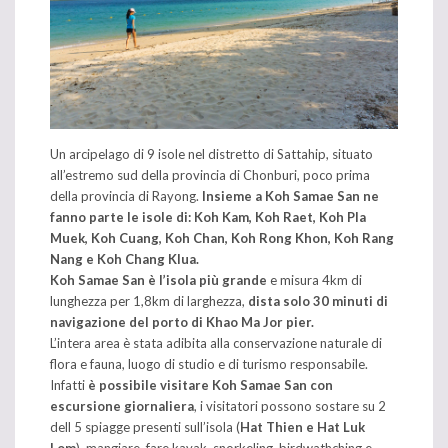
Un arcipelago di 9 isole nel distretto di Sattahip, situato
all’estremo sud della provincia di Chonburi, poco prima
della provincia di Rayong.
Insieme a Koh Samae San ne
fanno parte le isole di: Koh Kam, Koh Raet, Koh Pla
Muek, Koh Cuang, Koh Chan, Koh Rong Khon, Koh Rang
Nang e Koh Chang Klua.
Koh Samae San è l’isola più grande
e misura 4km di
lunghezza per 1,8km di larghezza,
dista solo 30 minuti di
navigazione del porto di Khao Ma Jor pier.
L’intera area è stata adibita alla conservazione naturale di
flora e fauna, luogo di studio e di turismo responsabile.
Infatti
è possibile visitare Koh Samae San con
escursione giornaliera
, i visitatori possono sostare su 2
dell 5 spiagge presenti sull’isola (
Hat Thien e Hat Luk