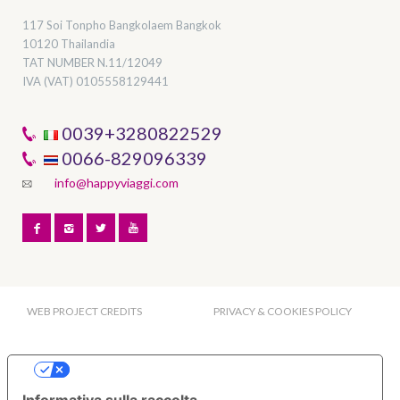
117 Soi Tonpho Bangkolaem Bangkok
10120 Thailandia
TAT NUMBER
N.11/12049
IVA (VAT) 0105558129441
0039+3280822529
0066-829096339
info@happyviaggi.com
WEB PROJECT CREDITS
PRIVACY & COOKIES POLICY
Le tue preferenze relative alla privacy
Informativa sulla raccolta