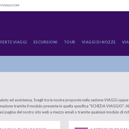
YVIAGGI.COM
FERTE VIAGGI
ESCURSIONI
TOUR
VIAGGI DI NOZZE
VIA
ro aiuto ed assistenza. Scegli tra le nostre proposte nella sezione VIAGGI op
ormazione tramite il modulo presente in quella specifica "SCHEDA VIAGGIO". A
iasi pagina del nostro sito web a mezzo email o tramite qualsiasi modulo di ric