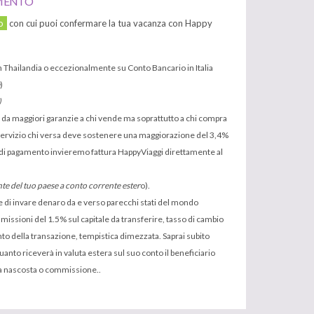
MENTO
o
con cui puoi confermare la tua vacanza con Happy
n Thailandia o eccezionalmente su Conto Bancario in Italia
)
)
e da maggiori garanzie a chi vende ma soprattutto a chi compra
 servizio chi versa deve sostenere una maggiorazione del 3,4%
 di pagamento invieremo fattura HappyViaggi direttamente al
te del tuo paese a conto corrente ester
o).
 di invare denaro da e verso parecchi stati del mondo
sioni del 1.5% sul capitale da transferire, tasso di cambio
to della transazione, tempistica dimezzata. Saprai subito
nto riceverà in valuta estera sul suo conto il beneficiario
esa nascosta o commissione..
.