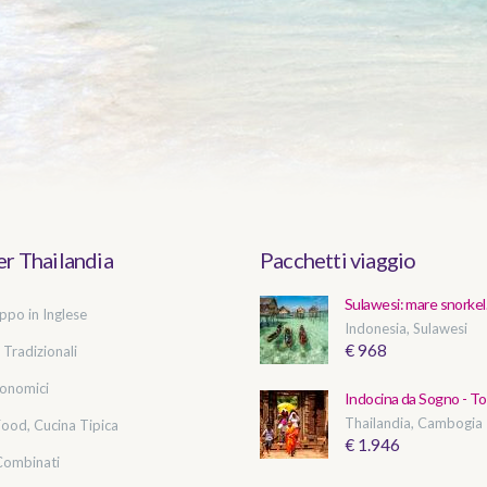
r Thailandia
Pacchetti viaggio
Sulawesi: mare snorkel.
ppo in Inglese
Indonesia, Sulawesi
€ 968
 Tradizionali
onomici
Indocina da Sogno - To.
Thailandia, Cambogia
Food, Cucina Tipica
€ 1.946
Combinati