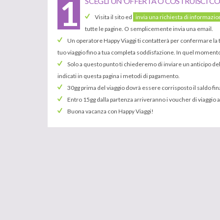
1
SCEGLI UN'OFFERTA O COSTRUISCI CO
Visita il sito ed
invia una richiesta di informazio
tutte le pagine. O semplicemente invia una email.
Un operatore Happy Viaggi ti contatterà per confermare la t
tuo viaggio fino a tua completa soddisfazione. In quel momento s
Solo a questo punto ti chiederemo di inviare un anticipo del
indicati in questa pagina i metodi di pagamento.
30gg prima del viaggio dovrà essere corrisposto il saldo fina
Entro 15gg dalla partenza arriveranno i voucher di viaggio a
Buona vacanza con Happy Viaggi!