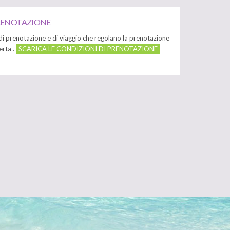
PRENOTAZIONE
 di prenotazione e di viaggio che regolano la prenotazione
erta .
SCARICA LE CONDIZIONI DI PRENOTAZIONE