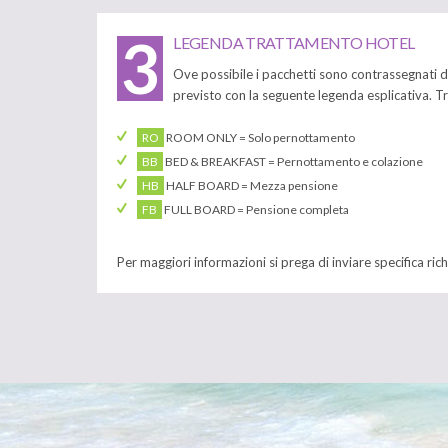
3
LEGENDA TRATTAMENTO HOTEL
Ove possibile i pacchetti sono contrassegnati d
previsto con la seguente legenda esplicativa. T
RO
ROOM ONLY = Solo pernottamento
BB
BED & BREAKFAST = Pernottamento e colazione
HB
HALF BOARD = Mezza pensione
FB
FULL BOARD = Pensione completa
Per maggiori informazioni si prega di inviare specifica rich