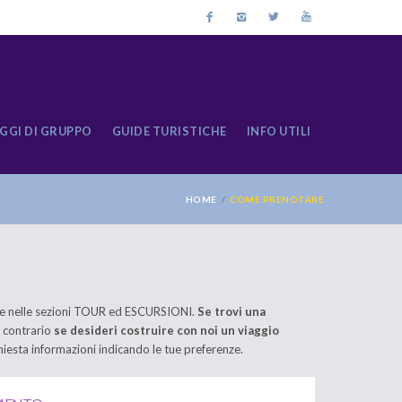
GGI DI GRUPPO
GUIDE TURISTICHE
INFO UTILI
HOME
COME PRENOTARE
pure nelle sezioni TOUR ed ESCURSIONI.
Se trovi una
l contrario
se desideri costruire con noi un viaggio
hiesta informazioni indicando le tue preferenze.