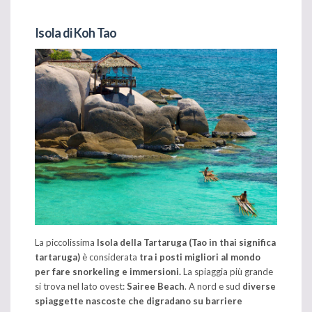
Isola di Koh Tao
La piccolissima
Isola della Tartaruga (Tao in thai significa
tartaruga)
è considerata
tra i posti migliori al mondo
per fare snorkeling e immersioni.
La spiaggia più grande
si trova nel lato ovest:
Sairee Beach
. A nord e sud
diverse
spiaggette nascoste che digradano su barriere