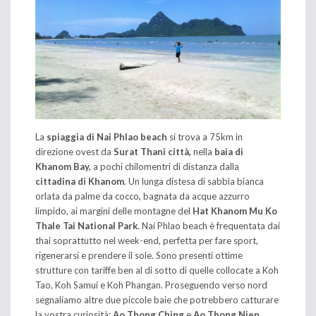
La
spiaggia di Nai Phlao beach
si trova a 75km in
direzione ovest da
Surat Thani città,
nella
baia di
Khanom Bay,
a pochi chilomentri di distanza dalla
cittadina di Khanom
. Un lunga distesa di sabbia bianca
orlata da palme da cocco, bagnata da acque azzurro
limpido, ai margini delle montagne del
Hat Khanom Mu Ko
Thale Tai National Park
. Nai Phlao beach è frequentata dai
thai soprattutto nel week-end, perfetta per fare sport,
rigenerarsi e prendere il sole. Sono presenti ottime
strutture con tariffe ben al di sotto di quelle collocate a Koh
Tao, Koh Samui e Koh Phangan. Proseguendo verso nord
segnaliamo altre due piccole baie che potrebbero catturare
la vostra curiosità:
Ao Thong Ching
e
Ao Thong Nien
.