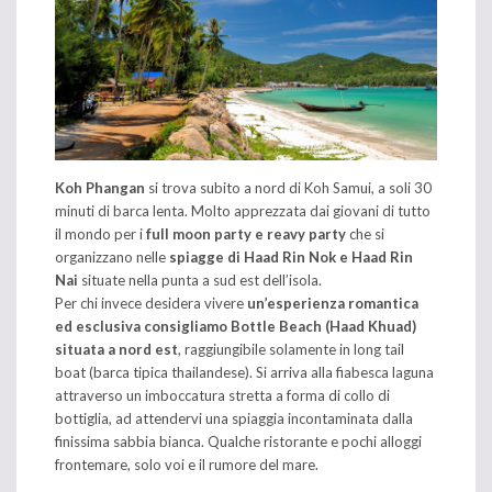
Koh Phangan
si trova subito a nord di Koh Samui, a soli 30
minuti di barca lenta. Molto apprezzata dai giovani di tutto
il mondo per i
full moon party e reavy party
che si
organizzano nelle
spiagge di Haad Rin Nok e Haad Rin
Nai
situate nella punta a sud est dell’isola.
Per chi invece desidera vivere
un’esperienza romantica
ed esclusiva consigliamo Bottle Beach (Haad Khuad)
situata a nord est
, raggiungibile solamente in long tail
boat (barca tipica thailandese). Si arriva alla fiabesca laguna
attraverso un imboccatura stretta a forma di collo di
bottiglia, ad attendervi una spiaggia incontaminata dalla
finissima sabbia bianca. Qualche ristorante e pochi alloggi
frontemare, solo voi e il rumore del mare.