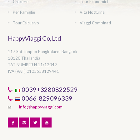
Crociere
Tour Economici
Per Famiglie
Vita Notturna
Tour Eslcusivo
Viaggi Combinati
HappyViaggi Co, Ltd
117 Soi Tonpho Bangkolaem Bangkok
10120 Thailandia
TAT NUMBER
N.11/12049
IVA (VAT) 0105558129441
0039+3280822529
0066-829096339
info@happyviaggi.com