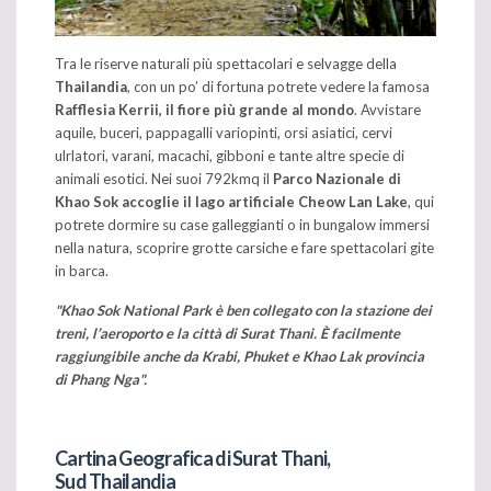
Tra le riserve naturali più spettacolari e selvagge della
Thailandia
, con un po’ di fortuna potrete vedere la famosa
Rafflesia Kerrii, il fiore più grande al mondo
. Avvistare
aquile, buceri, pappagalli variopinti, orsi asiatici, cervi
ulrlatori, varani, macachi, gibboni e tante altre specie di
animali esotici. Nei suoi 792kmq il
Parco Nazionale di
Khao Sok accoglie il lago artificiale Cheow Lan Lake
, qui
potrete dormire su case galleggianti o in bungalow immersi
nella natura, scoprire grotte carsiche e fare spettacolari gite
in barca.
"Khao Sok National Park è ben collegato con la stazione dei
treni, l’aeroporto e la città di Surat Thani. È facilmente
raggiungibile anche da Krabi, Phuket e Khao Lak provincia
di Phang Nga".
Cartina Geografica di Surat Thani,
Sud Thailandia