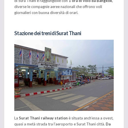
di Sura Thani è raggiungibile con
1 ora di volo da Bangkok
,
diverse le compagnie aeree nazionali che offrono voli
giornalieri con buona diversità di orari.
Stazione dei treni di Surat Thani
La
Surat Thani railway station
è situata anch’essa a ovest,
quasi a metà strada tra l’aeroporto e Surat Thani città.
Da