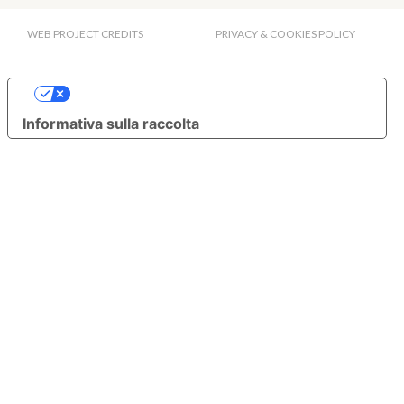
WEB PROJECT CREDITS
PRIVACY & COOKIES POLICY
Le tue preferenze relative alla privacy
Informativa sulla raccolta