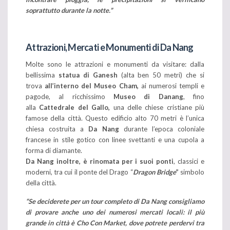
soprattutto durante la notte.”
Attrazioni, Mercati e Monumenti di Da Nang
Molte sono le attrazioni e monumenti da visitare: dalla
bellissima
statua di Ganesh
(alta ben 50 metri) che si
trova
all’interno del Museo Cham,
ai numerosi templi e
pagode, al ricchissimo
Museo di Danang
, fino
alla
Cattedrale del Gallo,
una delle chiese cristiane più
famose della città. Questo edificio alto 70 metri è l’unica
chiesa costruita a
Da Nang
durante l’epoca coloniale
francese in stile gotico con linee svettanti e una cupola a
forma di diamante.
Da Nang inoltre, è rinomata per i suoi ponti
, classici e
moderni, tra cui il ponte del Drago “
Dragon Bridge
”
simbolo
della città.
“Se deciderete per un tour completo di Da Nang consigliamo
di provare anche uno dei numerosi mercati locali: il più
grande in città è Cho Con Market, dove potrete perdervi tra