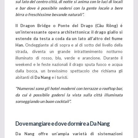
sul lato del centro città, di notte si anima con le luci di locali
e bar dove è possibile sedersi con la gente locale a bere
birra o freschissime bevande naturali”.
Il Dragon Bridge o Ponte del Drago (Cầu Rồng) è
un’interessante opera architettonica: il drago giallo si
estende da testa a coda da un lato all’altro del fiume
Han.
Ondeggiante al di sopra e al di sotto del livello della
strada, diventa un grande intrattenimento notturno
illuminato di rosso, blu, verde e arancione. Durante il
weekend e le feste nazionali il drago sputa fuoco e acqua
dalla bocca, un brevissimo spettacolo che richiama gli
abitanti di
Da Nang
e i turisti.
“Numerosi sono gli hotel moderni con terrazze o rooftop bar,
da cui è possibile godersi la vista sulla città illuminata
sorseggiando un buon cocktail”.
Dove mangiare e dove dormire a Da Nang
Da Nang offre un’ampia varietà di sistemazioni