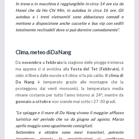
In treno o in macchina
è raggiungibile in circa 14 ore sia da
Hanoi che da Ho Chi Min, in autobus in circa 16 ore. Gli
autobus e i treni vietnamiti sono abbastanza comodi e
mettono a disposizione anche cuccette e bus vip con sedili
totalmente reclinabili dove si può dormire comodamente”.
Clima, meteo di Da Nang
Da
novembre
a
febbraio
la stagione delle piogge è intensa
ma appena ci si avvicina alla
Festa del Tet
(
Febbraio
), il
cielo si libera dalle nuvole e il clima si fa più caldo.
Il clima di
Da Nang
è temperato grazie alle montagne che la
proteggono dai venti monsonici, la temperatura media
rimane costante per tutto l’anno intorno ai 24°, mentre da
gennaio a ottobre
non scende mai sotto i 27-30 gradi.
“Le spiagge e il mare di Da Nang vivono il maggior afflusso
turistico nel periodo che va da giugno ad agosto. Marzo
aprile maggio sono ugualmente consigliati.
Settembre e ottobre sono mesi transitori, potreste
incontrare pioggia, le precipitazioni si verificano