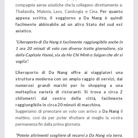
compagnie aeree asiatiche che la collegano direttamente a:
Thailandia, Malesia, Laos, Cambogia e Cina.
Per quanto
appena scritto, il soggiorno a Da Nang
è quindi
facilmente abbinabile ad un altro Stato del sud est
asiatico.
“L’Aeroporto di Da Nang
è facilmente raggiungibile anche in
1 ora 20 minuti di volo con diverse tratte giornaliere, sia
dalla Capitale Hanoi
,
sia da Ho Chi Minh o Saigon che dir si
voglia”.
L’Aeroporto di Da Nang offre ai viaggiatori una
struttura moderna con un ampio raggio di servizi, dai
numerosi grandi marchi per lo shopping a una
molteplice varietà di ristoranti.
Si trova a circa 2
chilometri dal centro della città, facilmente
raggiungibile in circa 20 minuti di macchina.
Suggeriamo di prenotare un volo con arrivo a
Da Nang
il
mattino, così da per poter sfruttare al meglio la vostra
permanenza fin dalla prima giornata.
“Potete altrimenti scegliere di recarvi a Da Nang via terra.