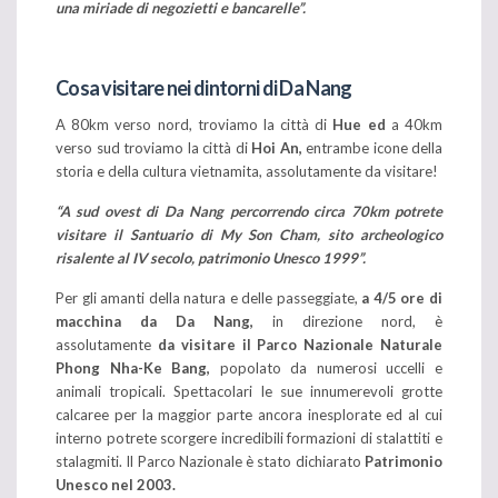
una miriade di negozietti e bancarelle”.
Cosa visitare nei dintorni di Da Nang
A 80km verso nord, troviamo la città di
Hue ed
a 40km
verso sud troviamo la città di
Hoi An,
entrambe icone della
storia e della cultura vietnamita, assolutamente da visitare!
“A sud ovest di Da Nang percorrendo circa 70km potrete
visitare il Santuario di My Son Cham, sito archeologico
risalente al IV secolo, patrimonio Unesco 1999”.
Per gli amanti della natura e delle passeggiate,
a 4/5 ore di
macchina da Da Nang,
in direzione nord, è
assolutamente
da visitare il Parco Nazionale Naturale
Phong Nha-Ke Bang,
popolato da numerosi uccelli e
animali tropicali. Spettacolari le sue innumerevoli grotte
calcaree per la maggior parte ancora inesplorate ed al cui
interno potrete scorgere incredibili formazioni di stalattiti e
stalagmiti. Il Parco Nazionale è stato dichiarato
Patrimonio
Unesco nel 2003.