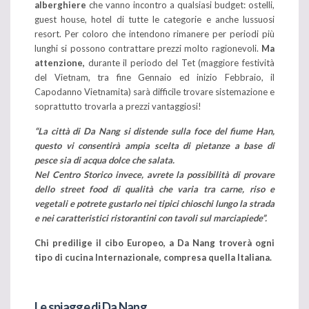
alberghiere
che vanno incontro a qualsiasi budget: ostelli,
guest house, hotel di tutte le categorie e anche lussuosi
resort. Per coloro che intendono rimanere per periodi più
lunghi si possono contrattare prezzi molto ragionevoli.
Ma
attenzione,
durante il periodo del Tet (maggiore festività
del Vietnam, tra fine Gennaio ed inizio Febbraio, il
Capodanno Vietnamita) sarà difficile trovare sistemazione e
soprattutto trovarla a prezzi vantaggiosi!
“La città di Da Nang si distende sulla foce del fiume Han,
questo vi consentirà ampia scelta di pietanze a base di
pesce sia di acqua dolce che salata.
Nel Centro Storico invece, avrete la possibilità di provare
dello street food di qualità che varia tra carne, riso e
vegetali e potrete gustarlo nei tipici chioschi lungo la strada
e nei caratteristici ristorantini con tavoli sul marciapiede”.
Chi predilige il cibo Europeo, a Da Nang troverà ogni
tipo di cucina Internazionale, compresa quella Italiana.
Le spiagge di Da Nang