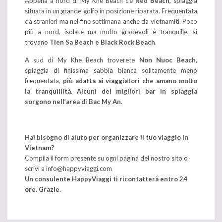
Appena a nord di My Khe Beach c’è
Red Beach,
spiaggia
situata in un grande golfo in posizione riparata. Frequentata
da stranieri ma nel fine settimana anche da vietnamiti. Poco
più a nord, isolate ma molto gradevoli e tranquille, si
trovano
Tien Sa Beach e Black Rock Beach
.
A sud di My Khe Beach troverete
Non Nuoc Beach
,
spiaggia di finissima sabbia bianca solitamente meno
frequentata,
più adatta ai viaggiatori che amano molto
la tranquillità.
Alcuni dei migliori bar in spiaggia
sorgono nell’area di Bac My An
.
Hai bisogno di aiuto per organizzare il tuo viaggio in
Vietnam?
Compila il form presente su ogni pagina del nostro sito o
scrivi a
info@happyviaggi.com
Un consulente HappyViaggi ti ricontatterà entro 24
ore. Grazie.