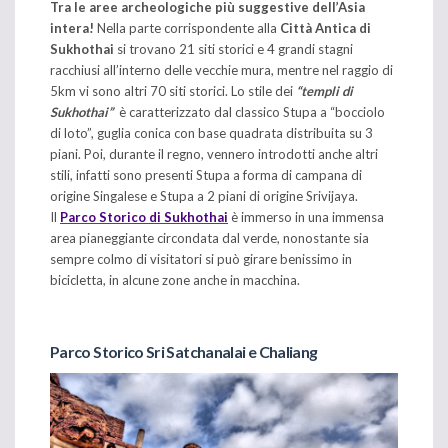
Tra le aree archeologiche più suggestive dell’Asia
intera!
Nella parte corrispondente alla
Città Antica di
Sukhothai
si trovano 21 siti storici e 4 grandi stagni
racchiusi all’interno delle vecchie mura, mentre nel raggio di
5km vi sono altri 70 siti storici. Lo stile dei
“templi di
Sukhothai”
è caratterizzato dal classico Stupa a “bocciolo
di loto”, guglia conica con base quadrata distribuita su 3
piani. Poi, durante il regno, vennero introdotti anche altri
stili, infatti sono presenti Stupa a forma di campana di
origine Singalese e Stupa a 2 piani di origine Srivijaya.
Il
Parco Storico di Sukhothai
è immerso in una immensa
area pianeggiante circondata dal verde, nonostante sia
sempre colmo di visitatori si può girare benissimo in
bicicletta, in alcune zone anche in macchina.
Parco Storico Sri Satchanalai e Chaliang