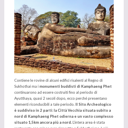
Contiene le rovine di alcuni edifici risalenti al Regno di
Sukhothai ma i
monumenti buddisti di Kamphaeng Phet
continuarono ad essere costruiti fino al periodo di
Ayutthaya, quasi 2 secoli dopo, ecco perché presentano
elementi riconducibili a tale periodo.
Il Sito Archeologico
è suddiviso in 2 parti: la Città Vecchia situata subito a
nord di Kamphaeng Phet odierna e un vasto complesso
situato 1,5km ancora più a nord.
L’intera area è stata