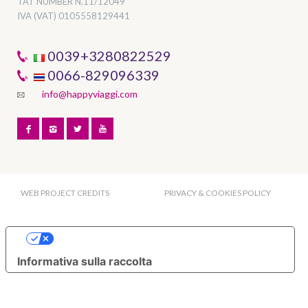
TAT NUMBER
N.11/12049
IVA (VAT) 0105558129441
0039+3280822529
0066-829096339
info@happyviaggi.com
WEB PROJECT CREDITS
PRIVACY & COOKIES POLICY
Le tue preferenze relative alla privacy
Informativa sulla raccolta