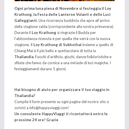
Ogni prima luna piena di Novembre si festeggia il
Loy
Krathong, la Festa delle Lanterne Volanti e delle Luci
Galleggianti.
Una ricorrenza buddista che apre all’arrivo
della stagione calda (corrispondente alla nostra primavera).
Durante il
Loy Krathong
si ringrazie il Budda per
l’abbondanza ricevuta e per quella che verrà con la nuova
stagione. Il
Loy
Krathong di Sukhothai
insieme a quello di
Chiang Mai è il più bello e spettacolare di tutta la
Thailandia
. Fuochi d’artificio, giochi, danze folkloristiche e
sfilate che fanno da cornice a una miriade di luci magiche. I
festeggiamenti durano 5 giorni.
Hai bisogno di aiuto per organizzare il tuo viaggio in
Thailandia?
Compila il form presente su ogni pagina del nostro sito o
scrivici a info@happyviaggi.com!
Un consulente HappyViaggi ti ricontatterà entro le
prossime 24 ore! Grazie