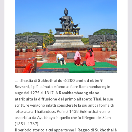
La dinastia di
Sukhothai durò 200 anni ed ebbe 9
Sovrani
, il più stimato e famoso fu re Ramkhamhaeng in
auge dal 1275 al 1317. A
Ramkhamhaeng viene
attribuita la diffusione del primo alfabeto Thai
, le sue
scritture vengono infatti considerate la più antica forma di
letteratura Thailandese. Poi nel 1438
Sukhothai
venne
assorbita da Ayutthaya in quello che fu il Regno del Siam
(1351- 1767).
Il periodo storico a cui appartenne il
Regno di Sukhothai
è