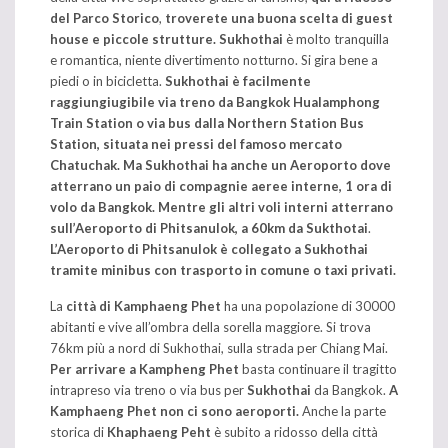
del Parco Storico
,
troverete una buona scelta di guest
house e piccole strutture. Sukhothai
è molto tranquilla
e romantica, niente divertimento notturno. Si gira bene a
piedi o in bicicletta.
Sukhothai è facilmente
raggiungiugibile via treno da Bangkok Hualamphong
Train Station o via bus dalla Northern Station Bus
Station, situata nei pressi del famoso mercato
Chatuchak.
Ma Sukhothai ha anche un Aeroporto dove
atterrano un paio di compagnie aeree interne, 1 ora di
volo da Bangkok. Mentre gli altri voli interni atterrano
sull’Aeroporto di Phitsanulok, a 60km da Sukthotai
.
L’Aeroporto di Phitsanulok è collegato a Sukhothai
tramite minibus con trasporto in comune o taxi privati.
La
città di Kamphaeng Phet
ha una popolazione di 30000
abitanti e vive all’ombra della sorella maggiore. Si trova
76km più a nord di Sukhothai, sulla strada per Chiang Mai.
Per arrivare a Kampheng Phet
basta continuare il tragitto
intrapreso via treno o via bus per
Sukhothai
da Bangkok.
A
Kamphaeng Phet non ci sono aeroporti.
Anche la parte
storica di
Khaphaeng Peht
è subito a ridosso della città