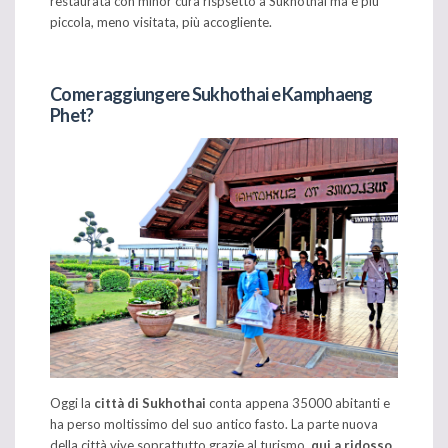
restaurata con minor cura rispsetto a Sukhothai ma è più
piccola, meno visitata, più accogliente.
Come raggiungere Sukhothai e Kamphaeng
Phet?
Oggi la
città di Sukhothai
conta appena 35000 abitanti e
ha perso moltissimo del suo antico fasto. La parte nuova
della città vive soprattutto grazie al turismo,
qui a ridosso