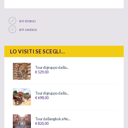
SITI STORICI
SITI UNESCO
LO VISITI SE SCEGLI...
Tour di gruppo da Ba...
€ 529,00
Tour di gruppo da Ba...
€ 698,00
Tour da Bangkok a No...
€ 820,00