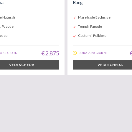
na
Rong
e Naturali
Mare Isole Esclusive
, Pagode
Templi, Pagode
nesco
Costumi, Folklore
€ 2.875
A 13 GIORNI
DURATA 20 GIORNI
VEDI SCHEDA
VEDI SCHEDA