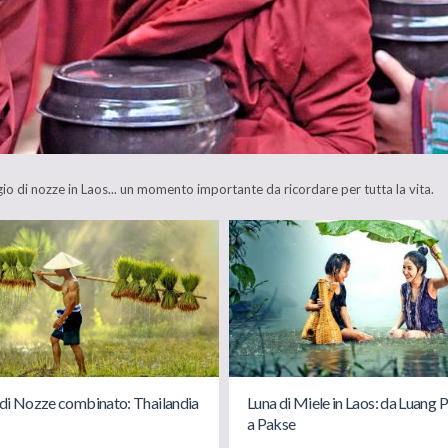
ggio di nozze in Laos... un momento importante da ricordare per tutta la vita.
di Nozze combinato: Thailandia
Luna di Miele in Laos: da Luang
a Pakse