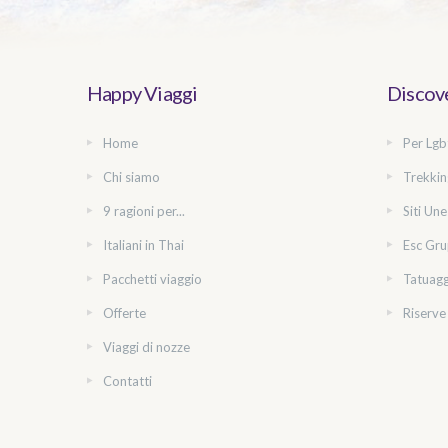
Happy Viaggi
Discove
Home
Per Lgb
Chi siamo
Trekkin
9 ragioni per...
Siti Un
Italiani in Thai
Esc Gru
Pacchetti viaggio
Tatuagg
Offerte
Riserve
Viaggi di nozze
Contatti