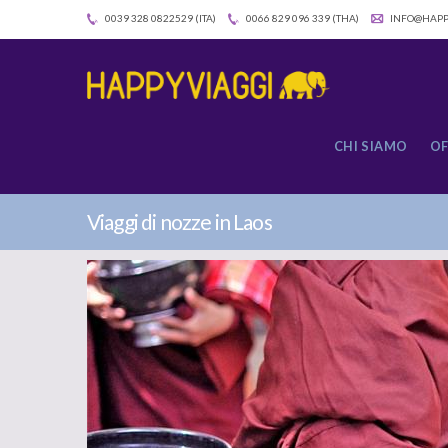
0039 328 0822529 (ITA)
0066 829 096 339 (THA)
INFO@HAPP
CHI SIAMO
OF
Viaggi di nozze in Laos