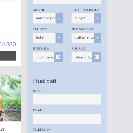
GIORNI
BUDGET/PERSONA
numero giorni
budget
CAT. HOTEL
TRATTAMENTO
hotel
trattamento
€ 4.380
PARTENZA
RITORNO
I tuoi dati
NOME
*
EMAIL
*
Koh
TELEFONO
*