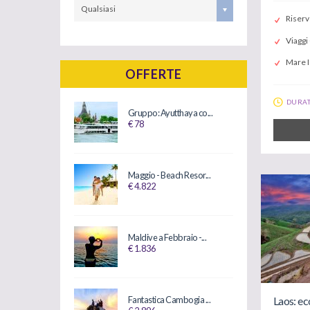
Qualsiasi
Riserv
Viaggi
Mare I
OFFERTE
DURAT
Gruppo: Ayutthaya co...
€ 78
Maggio - Beach Resor...
€ 4.822
Maldive a Febbraio -...
€ 1.836
Laos: ec
Fantastica Cambogia ...