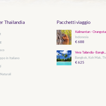
r Thailandia
Pacchetti viaggio
Kalimantan - Orangotan
t
Indonesia
€ 688
g
esco
Vera Tailandia - Bangk..
Bangkok, Koh Mak, Tha
ppo in Italiano
€ 625
i
 Naturali