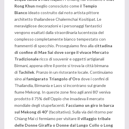
Rong Khun
meglio conosciuto come il
Tempio
Bianco
ideato costruito dal noto artista pittore
architetto thailandese Chalermchai Kositipat. Le
meravigliose decorazioni e i personaggi fantastici
vengono esaltati dalla straordinaria lucentezza del
complesso completamente bianco tempestato con
frammenti di specchio. Proseguiamo fino alla
cittadina
di confine di Mae Sai dove sorge il vivace Mercato
Tradizionale
ricco di souvenir e oggetti artigianali
Birmani, appena oltre il ponte si trova la città birmana
di
Tachilek
. Pranzo in un ristorante locale. Continuiamo
sino al
famigerato Triangolo d'Oro
dove i confini di
Thailandia, Birmania e Laos si incontrano sul grande
fiume Mekong. In queste zone fino agli anni 80' veniva
prodotto il 75% dell’Oppio che invadeva il mercato
mondiale degli stupefacenti.
Facciamo un giro in barca
sul Mekong di 40”
(facoltativo). Sulla via del ritorno per
Chiang Mai ci fermiamo per visitare
il villaggio tribale
delle Donne Giraffa o Donne dal Lungo Collo o Long