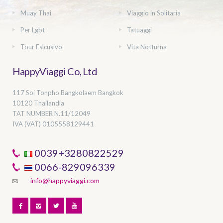
Muay Thai
Viaggio in Solitaria
Per Lgbt
Tatuaggi
Tour Eslcusivo
Vita Notturna
HappyViaggi Co, Ltd
117 Soi Tonpho Bangkolaem Bangkok
10120 Thailandia
TAT NUMBER
N.11/12049
IVA (VAT) 0105558129441
0039+3280822529
0066-829096339
info@happyviaggi.com