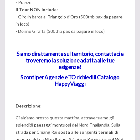
- Pranzo
Il Tour NON include:
- Giro in barca al Triangolo d’Oro (500thb pax da pagare
in loco)
- Donne Giraffa (500thb pax da pagare in loco)
Siamo direttamente sul territorio, contattaci e
troveremo la soluzione adatta alle tue
esigenze!
Sconti per Agenzie e TO richiedi il Catalogo
HappyViaggi
Descrizione:
Ci alziamo presto questa mattina, attraversiamo gli
splendidi paesaggi montuosi del Nord Thailandia. Sulla
strada per Chiang Rai
sosta alle sorgenti termali di
acqua calda a Mae Kajan.
A Chiang Rai visitiamo il
Wat