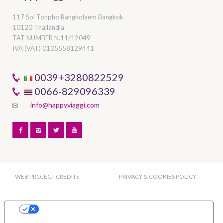
117 Soi Tonpho Bangkolaem Bangkok
10120 Thailandia
TAT NUMBER
N.11/12049
IVA (VAT) 0105558129441
0039+3280822529
0066-829096339
info@happyviaggi.com
WEB PROJECT CREDITS
PRIVACY & COOKIES POLICY
Le tue preferenze relative alla privacy