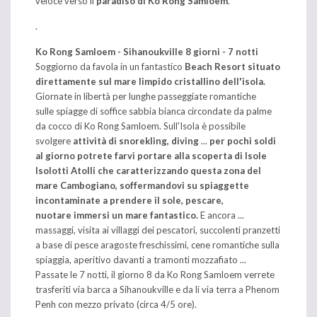
veloce verso il
paradiso di Ko Rong Samloem
.
.
Ko Rong Samloem - Sihanoukville 8 giorni - 7 notti
Soggiorno da favola in un fantastico
Beach Resort situato
direttamente sul mare limpido cristallino dell'isola.
Giornate in libertà per lunghe passeggiate romantiche
sulle spiagge di soffice sabbia bianca circondate da palme
da cocco di Ko Rong Samloem. Sull'Isola è possibile
svolgere
attività di snorekling, diving
...
per pochi soldi
al giorno potrete farvi portare alla scoperta di Isole
Isolotti Atolli che caratterizzando questa zona del
mare Cambogiano, soffermandovi su spiaggette
incontaminate a prendere il sole, pescare,
nuotare immersi un mare fantastico.
E ancora ...
massaggi, visita ai villaggi dei pescatori, succolenti pranzetti
a base di pesce aragoste freschissimi, cene romantiche sulla
spiaggia, aperitivo davanti a tramonti mozzafiato ...
Passate le 7 notti, il giorno 8 da Ko Rong Samloem verrete
trasferiti via barca a Sihanoukville e da li via terra a Phenom
Penh con mezzo privato (circa 4/5 ore).