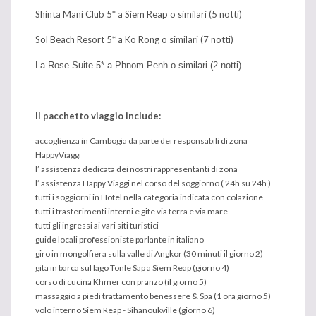
Shinta Mani Club 5* a Siem Reap o similari (5 notti)
Sol Beach Resort 5* a Ko Rong o similari (7 notti)
La Rose Suite 5
* a Phnom Penh o similari (2 notti)
Il pacchetto viaggio include:
accoglienza in Cambogia da parte dei responsabili di zona
HappyViaggi
l’ assistenza dedicata dei nostri rappresentanti di zona
l’ assistenza Happy Viaggi nel corso del soggiorno ( 24h su 24h )
tutti i soggiorni in Hotel nella categoria indicata con colazione
tutti i trasferimenti interni e gite via terra e via mare
tutti gli ingressi ai vari siti turistici
guide locali professioniste parlante in italiano
giro in mongolfiera sulla valle di Angkor (30 minuti il giorno 2)
gita in barca sul lago Tonle Sap a Siem Reap (giorno 4)
corso di cucina Khmer con pranzo (il giorno 5)
massaggio a piedi trattamento benessere & Spa (1 ora giorno 5)
volo interno Siem Reap - Sihanoukville (giorno 6)