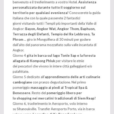
benvenuto e il tresferimento a vostro Hotel.
Assistenza
personalizzata durante tutto il soggiorno sul
territorio per qualsiasi evenienza!
Conoscerete la guida
italiana che con la quale passerete 2 fantastici
giorni visitando tutti i Templi più importanti della Valle di
Angkor:
Bayon, Angkor Wat, Angkor Thom, Baphuon,
Terrazza degli Elefanti, Tempio del Re Lebbroso, Ta
Phrom
... giro in Mongolfiera di 30 minuti per godere
dall'alto del panorama mozzafiato sulla valle incantata di
Angkor.
Giorno 4
gita in barca sul lago Tonle Sap e la foresta
allagata di Kompong Phluk
per visitare le etnie
dei pescatori che vivono in intere città galleggianti e/o
palafittate.
Giorno 5 dedicato all'
apprendimento delle arti culinarie
cambogiane
con pranzo degustazione. Nel primo
pomeriggio
massaggio ai piedi al Tropical Spa &
Benessere
. Resto del
pomeriggio libero per
lo shopping nei mercatini tradizionali di Siem Reap!
Giorno 6, trasferimento in Aeroporto, volo interno
su Sihanoukville. Transfer Aeroporto Porto, via in barca