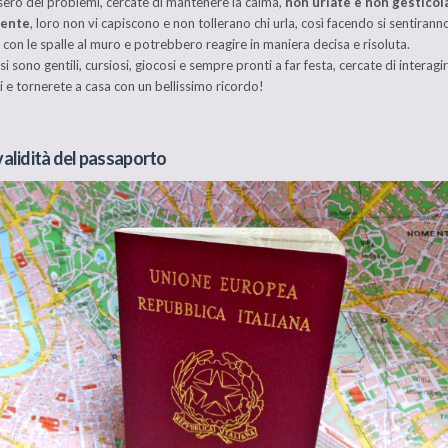
ero dei problemi, cercate di mantenere la calma,
non urlate e non gesticol
ente
, loro non vi capiscono e non tollerano chi urla, così facendo si sentirann
, con le spalle al muro e potrebbero reagire in maniera decisa e risoluta.
si sono gentili, cursiosi, giocosi e sempre pronti a far festa, cercate di interagi
li e tornerete a casa con un bellissimo ricordo!
validità del passaporto