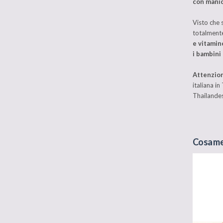
con manic
Visto che 
totalmente
e vitamin
i bambini 
Attenzio
italiana i
Thailandes
Cosa met