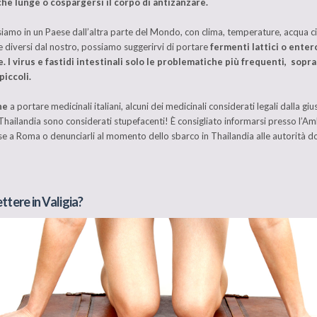
he lunge o cospargersi il corpo di antizanzare.
siamo in un Paese dall’altra parte del Mondo, con clima, temperature, acqua c
 diversi dal nostro, possiamo suggerirvi di portare
fermenti lattici o ente
e.
I virus e fastidi intestinali solo le problematiche più frequenti, sopr
piccoli.
ne
a portare medicinali italiani, alcuni dei medicinali considerati legali dalla gius
n Thailandia sono considerati stupefacenti! È consigliato informarsi presso l’A
e a Roma o denunciarli al momento dello sbarco in Thailandia alle autorità do
tere in Valigia?