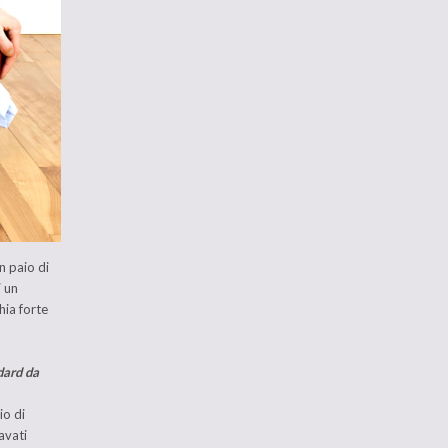
n paio di
i un
hia forte
dard da
io di
lavati