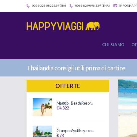
0039 328 0822529 (ITA)
0066 829 096 339 (THA)
INFO@HAPP
CHI SIAMO
OF
Thailandia consigli utili prima di partire
OFFERTE
Maggio - Beach Resor...
€ 4.822
Gruppo: Ayutthaya co...
€ 78