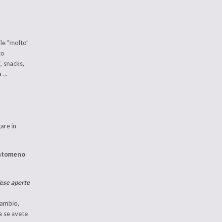
le “molto”
to
, snacks,
...
are in
antomeno
dese aperte
 cambio,
a se avete