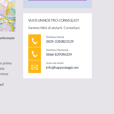
VUOI UN NOSTRO CONSIGLIO?
Saremo felici di aiutarti. Contattaci.
Telefono (Italia)
confermato
0039-3280822529
Telefono (Thailand)
0066-829096339
to prima
Invia una email
info@happyviaggi.com
isto
presso
si!