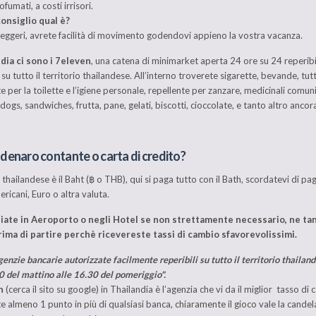
ofumati, a costi irrisori.
 consiglio qual è?
leggeri, avrete facilità di movimento godendovi appieno la vostra vacanza.
ndia ci sono i 7eleven
, una catena di minimarket aperta 24 ore su 24 reperibi
su tutto il territorio thailandese. All’interno troverete sigarette, bevande, tut
e per la toilette e l’igiene personale, repellente per zanzare, medicinali comuni
dogs, sandwiches, frutta, pane, gelati, biscotti, cioccolate, e tanto altro ancora 
denaro contante o carta di credito?
thailandese è il Baht (฿ o THB), qui si paga tutto con il Bath, scordatevi di pag
ricani, Euro o altra valuta.
ate in Aeroporto o negli Hotel se non strettamente necessario, ne t
 prima di partire perchè ricevereste tassi di cambio sfavorevolissimi.
genzie bancarie autorizzate facilmente reperibili su tutto il territorio thailan
0 del mattino alle 16.30 del pomeriggio".
h
(cerca il sito su google) in Thailandia è l’agenzia che vi da il miglior tasso di
e almeno 1 punto in più di qualsiasi banca, chiaramente il gioco vale la candel