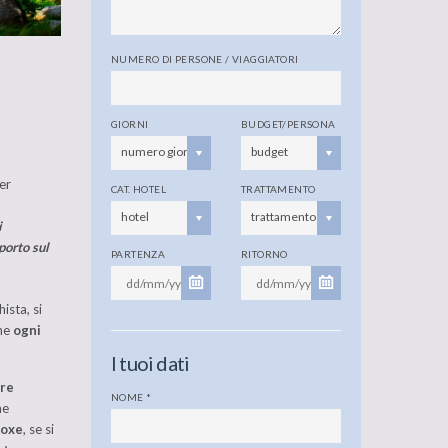
NUMERO DI PERSONE / VIAGGIATORI
GIORNI
BUDGET/PERSONA
numero giorni
budget
per
CAT. HOTEL
TRATTAMENTO
hotel
trattamento
i
sporto sul
PARTENZA
RITORNO
ista, si
che
ogni
I tuoi dati
ere
NOME
*
he
boxe
, se si