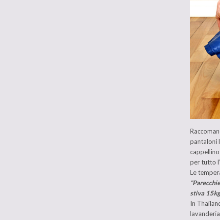
Raccomandi
pantaloni 
cappellino
per tutto l
Le tempera
"Parecchie
stiva 15kg
In Thailan
lavanderia 