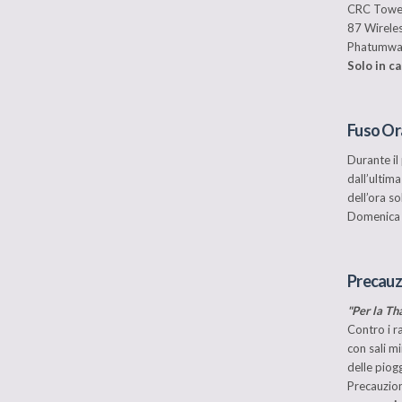
CRC Tower
87 Wirele
Phatumwa
Solo in c
Fuso Or
Durante il
dall’ultim
dell’ora s
Domenica d
Precauz
"Per la Th
Contro i ra
con sali mi
delle piogg
Precauzio