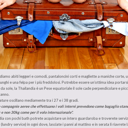
amo abiti leggeri e comodi, pantaloncini corti e magliette a maniche corte, u
lunghi e una felpa per i più freddolosi. Potrebbe essere un’ottima idea portars
 da sole, la Thailandia è un Pese equatoriale il sole cade perpendicolare e picc
’anno.
ture oscillano mediamente tra i 27 e i 38 gradi.
 compagnie aeree che effettuano i voli interni prevedono come bagaglio stan
 e non 30kg come per il volo internazionale".
dia con pochi bath potrete acquistare un intero guardaroba e troverete serviz
(lundry service) in ogni dove, lasciate i panni al mattino e in serata li riavrete 