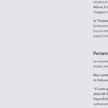
stirati e pr
Allora, il
Viaggiate 
In Thaila
facilmente 
l’occorrent
panini, hot
Portare 
La moneta 
Dollari Ame
Non cambi
in Italia
"Ci sono a
dalle 08.3
SuperRic
solitament