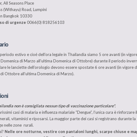
, All Seasons Place
ss (Withayu) Road, Lumpini
n Bangkok 10330
aso di urgenze
0066(0) 818256103
ario
 periodo estivo e cioé dell’ora legale in Thailandia siamo 5 ore avanti (in vigor
a Domenica di Marzo all’ultima Domenica di Ottobre) durante il periodo inver
olare le lanciette dell’orologio devono essere spostate 6 ore avanti (in vigore d
i Ottobre all’ultima Domenica di Marzo).
ioni
ailandia non è consigliata nessun tipo di vaccinazione particolare".
rissimi casi di malaria e influenza malariale “Dengue”, l’unica cura è rinforzare 
nerali, vitaminici e riposarsi. La maggior parte dei casi si registrano durante la
e nelle zone rurali.
ni?
Nelle ore notturne, vestire con pantaloni lunghi, scarpe chiuse e ma