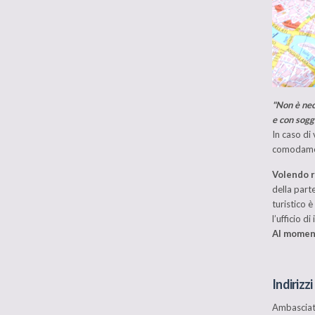
"Non è nec
e con soggi
In caso di
comodament
Volendo r
della part
turistico 
l’ufficio d
Al moment
Indirizzi 
Ambasciata