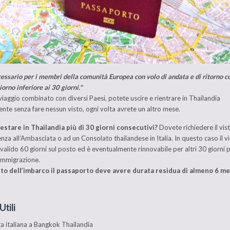
essario per i membri della comunità Europea con volo di andata e di ritorno 
orno inferiore ai 30 giorni."
 viaggio combinato con diversi Paesi, potete uscire e rientrare in Thailandia
e senza fare nessun visto, ogni volta avrete un altro mese.
estare in Thailandia più di 30 giorni consecutivi?
Dovete richiedere il vis
enza all’Ambasciata o ad un Consolato thailandese in Italia. In questo caso il v
è valido 60 giorni sul posto ed è eventualmente rinnovabile per altri 30 giorni 
i immigrazione.
o dell’imbarco il passaporto deve avere durata residua di almeno 6 me
Utili
 italiana a Bangkok Thailandia