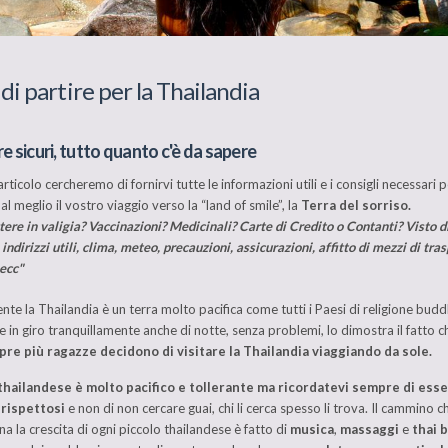
di partire per la Thailandia
e sicuri, tutto quanto c'è da sapere
rticolo cercheremo di fornirvi tutte le informazioni utili e i consigli necessari 
l meglio il vostro viaggio verso la “land of smile”, la
Terra del sorriso.
ere in valigia? Vaccinazioni? Medicinali? Carte di Credito o Contanti? Visto d
indirizzi utili, clima, meteo, precauzioni, assicurazioni, affitto di mezzi di tra
 ecc"
te la Thailandia è un terra molto pacifica come tutti i Paesi di religione buddh
 in giro tranquillamente anche di notte, senza problemi, lo dimostra il fatto 
re più ragazze decidono di visitare la Thailandia viaggiando da sole.
 thailandese è molto pacifico e tollerante ma ricordatevi sempre di ess
 rispettosi
e non di non cercare guai, chi li cerca spesso li trova. Il cammino c
 la crescita di ogni piccolo thailandese è fatto di
musica
,
massaggi
e
thai 