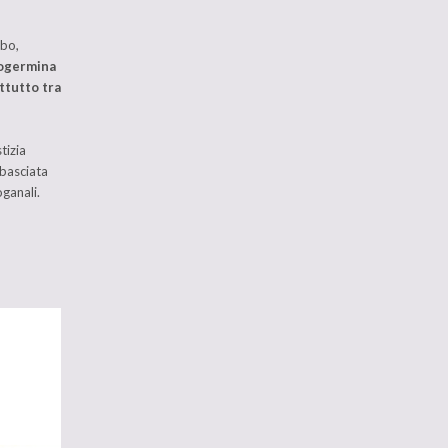
ibo,
rogermina
attutto tra
tizia
mbasciata
ganali.