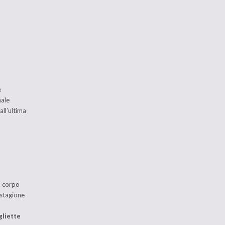
e
nale
all’ultima
il corpo
 stagione
gliette