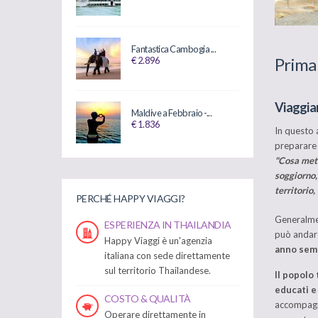
Fantastica Cambogia ...
Prima 
€ 2.896
Viaggiar
Maldive a Febbraio -...
€ 1.836
In questo a
preparare a
"Cosa mett
soggiorno, 
territorio,
PERCHÉ HAPPY VIAGGI?
Generalmen
ESPERIENZA IN THAILANDIA
può andare
Happy Viaggi è un'agenzia
anno semp
italiana con sede direttamente
sul territorio Thailandese.
Il popolo
educati e
COSTO & QUALITÀ
accompagna
Operare direttamente in