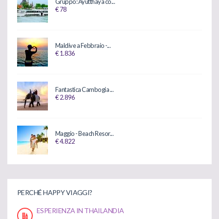
Gruppo: Ayutthaya co...
€ 78
Maldive a Febbraio -...
€ 1.836
Fantastica Cambogia ...
€ 2.896
Maggio - Beach Resor...
€ 4.822
PERCHÉ HAPPY VIAGGI?
ESPERIENZA IN THAILANDIA