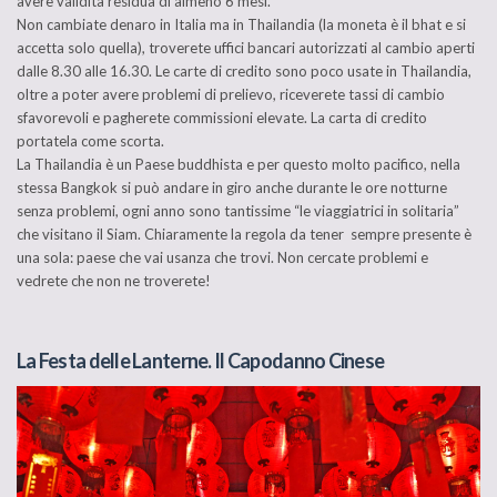
avere validità residua di almeno 6 mesi.
Non cambiate denaro in Italia ma in Thailandia (la moneta è il bhat e si
accetta solo quella), troverete uffici bancari autorizzati al cambio aperti
dalle 8.30 alle 16.30. Le carte di credito sono poco usate in Thailandia,
oltre a poter avere problemi di prelievo, riceverete tassi di cambio
sfavorevoli e pagherete commissioni elevate. La carta di credito
portatela come scorta.
La Thailandia è un Paese buddhista e per questo molto pacifico, nella
stessa Bangkok si può andare in giro anche durante le ore notturne
senza problemi, ogni anno sono tantissime “le viaggiatrici in solitaria”
che visitano il Siam. Chiaramente la regola da tener sempre presente è
una sola: paese che vai usanza che trovi. Non cercate problemi e
vedrete che non ne troverete!
La Festa delle Lanterne. Il Capodanno Cinese