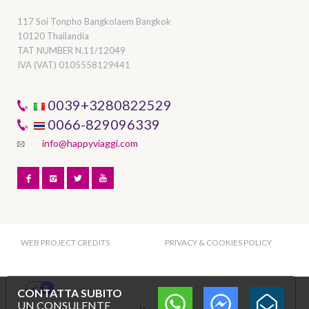
117 Soi Tonpho Bangkolaem Bangkok
10120 Thailandia
TAT NUMBER
N.11/12049
IVA (VAT) 0105558129441
0039+3280822529
0066-829096339
info@happyviaggi.com
WEB PROJECT CREDITS
PRIVACY & COOKIES POLICY
Le tue preferenze relative alla privacy
CONTATTA SUBITO
UN CONSULENTE