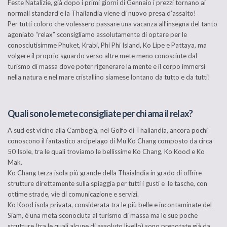
Feste Natalizie, già dopo i primi giorni di Gennaio i prezzi tornano ai
normali standard e la Thailandia viene di nuovo presa d’assalto!
Per tutti coloro che volessero passare una vacanza all’insegna del tanto
agoniato “relax” sconsigliamo assolutamente di optare per le
conosciutisimme Phuket, Krabi, Phi Phi Island, Ko Lipe e Pattaya, ma
volgere il proprio sguardo verso altre mete meno conosciute dal
turismo di massa dove poter rigenerare la mente e il corpo immersi
nella natura e nel mare cristallino siamese lontano da tutto e da tutti!
Quali sono le mete consigliate per chi ama il relax?
A sud est vicino alla Cambogia, nel Golfo di Thailandia, ancora pochi
conoscono il fantastico arcipelago di Mu Ko Chang composto da circa
50 Isole, tra le quali troviamo le bellissime Ko Chang, Ko Kood e Ko
Mak.
Ko Chang terza isola più grande della Thaialndia in grado di offrire
strutture direttamente sulla spiaggia per tutti i gusti e le tasche, con
ottime strade, vie di comunicazione e servizi.
Ko Kood isola privata, considerata tra le più belle e incontaminate del
Siam, è una meta sconociuta al turismo di massa ma le sue poche
strutture (tra le quali alcune di assoluto livello) sono prenotate già da