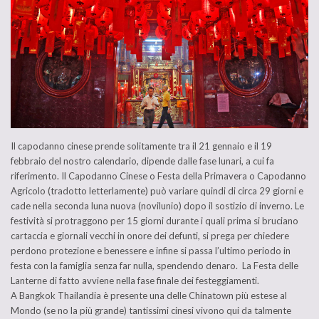
Il capodanno cinese prende solitamente tra il 21 gennaio e il 19
febbraio del nostro calendario, dipende dalle fase lunari, a cui fa
riferimento. Il Capodanno Cinese o Festa della Primavera o Capodanno
Agricolo (tradotto letterlamente) può variare quindi di circa 29 giorni e
cade nella seconda luna nuova (novilunio) dopo il sostizio di inverno. Le
festività si protraggono per 15 giorni durante i quali prima si bruciano
cartaccia e giornali vecchi in onore dei defunti, si prega per chiedere
perdono protezione e benessere e infine si passa l’ultimo periodo in
festa con la famiglia senza far nulla, spendendo denaro. La Festa delle
Lanterne di fatto avviene nella fase finale dei festeggiamenti.
A Bangkok Thailandia è presente una delle Chinatown più estese al
Mondo (se no la più grande) tantissimi cinesi vivono qui da talmente