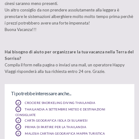
cinesi saranno meno presenti.
Un altro consiglio da non prendere assolutamente alla leggera è
prenotare le sistemazioni alberghiere molto molto tempo prima perchè
i prezzi potrebbero avere una forte impennata!
Buona Vacanza!!!
Hai bisogno di aiuto per organizzare la tua vacanza nella Terra del
Sorriso?
Compila il form nella pagina o inviaci una mail, un operatore Happy
Viaggi risponderà alla tua richiesta entro 24 ore. Grazie.
Ti potrebbe interessare anche...
CROCIERE SNORKELING DIVING THAILANDIA
THAILANDIA A SETTEMBRE METEO E DESTINAZIONI
CONSIGLIATE
CARTA GEOGRAFICA ISOLA DI SULAWESI
PRIMA DI PARTIRE PER LA THAILANDIA
MALESIA CARTINA GEOGRAFICA MAPPA TURISTICA