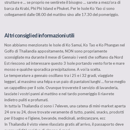
strutture e ... se proprio ne sentirete il bisogno ... sarete a mezz’ora di
barca da Krabi, Phi Phi Island e Phuket. Per le Isole Ko Yao ci sono
collegamenti dalle 08.00 del mattino sino alle 17.30 del pomeriggio.
Altri consigli ed informazioni utili
Non abbiamo menzionato le Isole di Ko Samui, Ko Tao e Ko Phangan nel
Golfo di Thailandia appositamente, NON sono propriamente
sconsigliate ma durante il mese di Gennaio i venti che soffiano da Nord
Est riescono ad interessare questo 3 Isole portando vento forte e mare
mosso e qualche sporadica precipitazione. A voi la scelta.
Le temperature a gennaio oscillano tra i 25 e i 32 gradi, viaggiate
leggeri, al massimo una felpa e un paio di pantaloni lunghi ... forse meglio
un cappellino per il sole. Ovunque troverete il servizio di lavanderia,
lasciate i vostri panni al mattino e nel tardo pomeriggio li riavrete
indietro puliti e profumati.
In tutta la Thailandia ci sono i 7eleven, una catena di mini-market aperta
24 ore su 24, dove trovate veramente di tutto, panini, snacks, prodotti
per il bagno e l’igiene, bevande, medicinali, antinzanzare, ecc
In Thailandia il visto viene rilasciato gratis all’arrivo, il passaporto deve