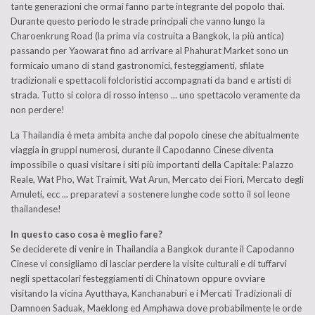
tante generazioni che ormai fanno parte integrante del popolo thai.
Durante questo periodo le strade principali che vanno lungo la
Charoenkrung Road (la prima via costruita a Bangkok, la più antica)
passando per Yaowarat fino ad arrivare al Phahurat Market sono un
formicaio umano di stand gastronomici, festeggiamenti, sfilate
tradizionali e spettacoli folcloristici accompagnati da band e artisti di
strada. Tutto si colora di rosso intenso ... uno spettacolo veramente da
non perdere!
La Thailandia è meta ambita anche dal popolo cinese che abitualmente
viaggia in gruppi numerosi, durante il Capodanno Cinese diventa
impossibile o quasi visitare i siti più importanti della Capitale: Palazzo
Reale, Wat Pho, Wat Traimit, Wat Arun, Mercato dei Fiori, Mercato degli
Amuleti, ecc ... preparatevi a sostenere lunghe code sotto il sol leone
thailandese!
In questo caso cosa è meglio fare?
Se deciderete di venire in Thailandia a Bangkok durante il Capodanno
Cinese vi consigliamo di lasciar perdere la visite culturali e di tuffarvi
negli spettacolari festeggiamenti di Chinatown oppure ovviare
visitando la vicina Ayutthaya, Kanchanaburi e i Mercati Tradizionali di
Damnoen Saduak, Maeklong ed Amphawa dove probabilmente le orde