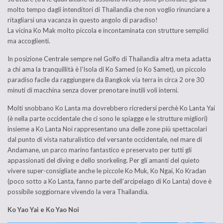
molto tempo dagli intenditori di Thailandia che non voglio rinunciare a
ritagliarsi una vacanza in questo angolo di paradiso!
La vicina Ko Mak molto piccola e incontaminata con strutture semplici
ma accoglienti.
In posizione Centrale sempre nel Golfo di Thailandia altra meta adatta
a chi ama la tranquillità è l’Isola di Ko Samed (o Ko Samet), un piccolo
paradiso facile da raggiungere da Bangkok via terra in circa 2 ore 30
minuti di macchina senza dover prenotare inutili voli interni.
Molti snobbano Ko Lanta ma dovrebbero ricredersi perchè Ko Lanta Yai
(è nella parte occidentale che ci sono le spiagge e le strutture migliori)
insieme a Ko Lanta Noi rappresentano una delle zone più spettacolari
dal punto di vista naturalistico del versante occidentale, nel mare di
Andamane, un parco marino fantastico e preservato per tutti gli
appassionati del diving e dello snorkeling. Per gli amanti del quieto
vivere super-consigliate anche le piccole Ko Muk, Ko Ngai, Ko Kradan
(poco sotto a Ko Lanta, fanno parte dell’arcipelago di Ko Lanta) dove è
possibile soggiornare vivendo la vera Thailandia.
Ko Yao Yai e Ko Yao Noi