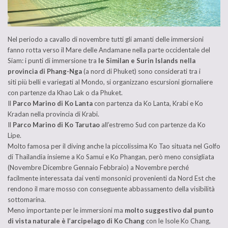
Nel periodo a cavallo di novembre tutti gli amanti delle immersioni
fanno rotta verso il Mare delle Andamane nella parte occidentale del
Siam: i punti di immersione tra
le Similan e Surin Islands nella
provincia di Phang-Nga
(a nord di Phuket) sono considerati tra i
siti più belli e variegati al Mondo, si organizzano escursioni giornaliere
con partenze da Khao Lak o da Phuket.
Il
Parco Marino di Ko Lanta
con partenza da Ko Lanta, Krabi e Ko
Kradan nella provincia di Krabi.
Il
Parco Marino di Ko Tarutao
all’estremo Sud con partenze da Ko
Lipe.
Molto famosa per il diving anche la piccolissima Ko Tao situata nel Golfo
di Thailandia insieme a Ko Samui e Ko Phangan, però meno consigliata
(Novembre Dicembre Gennaio Febbraio) a Novembre perché
facilmente interessata dai venti monsonici provenienti da Nord Est che
rendono il mare mosso con conseguente abbassamento della visibilità
sottomarina.
Meno importante per le immersioni ma
molto suggestivo dal punto
di vista naturale è l’arcipelago di Ko Chang
con le Isole Ko Chang,