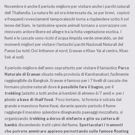
Novembre è anche il periodo migliore per visitare anche i parchi naturali
dell Thailandia. La natura fin ad ora interessata da, se pur brevi, copiosi
e frequenti rovesciamenti temporaleschi torna a risplendere sotto il sol
leone del Siam, le tantissime specie animali tornano a scorrazzare con
rinnovato ardore libere ed allegre tra la folta vegetazione esotica. I
fiumi e le cascate sono ricchi d’acqua limpida verde smeraldo, un dei
momenti migliori per visitare i fantastici parchi Nazionali Naturali del
Paese (su tutti: Doi Inthanon al nord, Erawan e Khao Yai al centro, Khao
Sok al sud).
Il periodo migliore dell’anno soprattutto per visitare il fantastico
Parco
Naturale di Erawan
situato nella provincia di Kanchanaburi, facilmente
raggiungibile da Bangkok. Erawan è famoso per i 7 livelli di cascate che
formano piscine naturali dove
è possibile fare il bagno
, per il
trekking
(adatto a tutti anche ai bambini di almeno 6/7 anni) e per i
picnic a base di thaif food
. Poco lontano, la foresta è solcata dal
grande e maestoso fiume Kwai, durante questo periodo il fiume
raggiunge il massimo splendore disegnando paesaggi mozzafiato, si
organizzando
trekking a dorso di elefante e gite su zattera di
bambù
discendendo tratti calmi del fiume.
Spettacolari i tramonti
che potrete ammirare appieno pernottando sulle famose floating