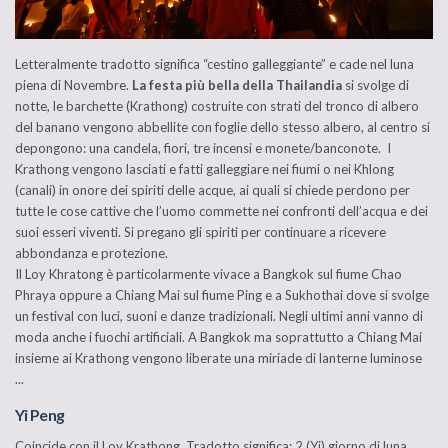
Letteralmente tradotto significa “cestino galleggiante” e cade nel luna
piena di Novembre.
La festa più bella della Thailandia
si svolge di
notte, le barchette (Krathong) costruite con strati del tronco di albero
del banano vengono abbellite con foglie dello stesso albero, al centro si
depongono: una candela, fiori, tre incensi e monete/banconote. I
Krathong vengono lasciati e fatti galleggiare nei fiumi o nei Khlong
(canali) in onore dei spiriti delle acque, ai quali si chiede perdono per
tutte le cose cattive che l’uomo commette nei confronti dell’acqua e dei
suoi esseri viventi. Si pregano gli spiriti per continuare a ricevere
abbondanza e protezione.
Il Loy Khratong è particolarmente vivace a Bangkok sul fiume Chao
Phraya oppure a Chiang Mai sul fiume Ping e a Sukhothai dove si svolge
un festival con luci, suoni e danze tradizionali. Negli ultimi anni vanno di
moda anche i fuochi artificiali. A Bangkok ma soprattutto a Chiang Mai
insieme ai Krathong vengono liberate una miriade di lanterne luminose
...
Yi Peng
Coincide con il Loy Krathong. Tradotto significa: 2 (Yi) giorno di luna