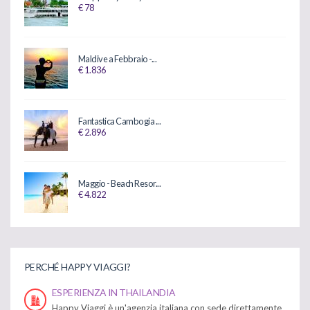
€ 78
Maldive a Febbraio -...
€ 1.836
Fantastica Cambogia ...
€ 2.896
Maggio - Beach Resor...
€ 4.822
PERCHÉ HAPPY VIAGGI?
ESPERIENZA IN THAILANDIA
Happy Viaggi è un'agenzia italiana con sede direttamente