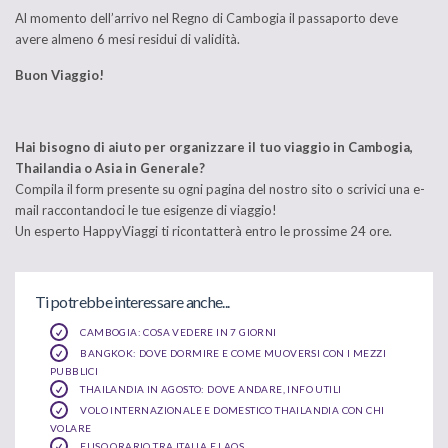
Al momento dell’arrivo nel Regno di Cambogia il passaporto deve
avere almeno 6 mesi residui di validità.
Buon Viaggio!
Hai bisogno di aiuto per organizzare il tuo viaggio in Cambogia,
Thailandia o Asia in Generale?
Compila il form presente su ogni pagina del nostro sito o scrivici una e-
mail raccontandoci le tue esigenze di viaggio!
Un esperto HappyViaggi ti ricontatterà entro le prossime 24 ore.
Ti potrebbe interessare anche...
CAMBOGIA: COSA VEDERE IN 7 GIORNI
BANGKOK: DOVE DORMIRE E COME MUOVERSI CON I MEZZI
PUBBLICI
THAILANDIA IN AGOSTO: DOVE ANDARE, INFO UTILI
VOLO INTERNAZIONALE E DOMESTICO THAILANDIA CON CHI
VOLARE
FUSO ORARIO TRA ITALIA E LAOS