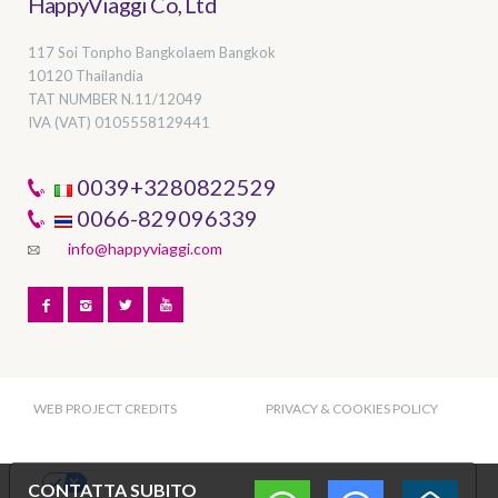
HappyViaggi Co, Ltd
117 Soi Tonpho Bangkolaem Bangkok
10120 Thailandia
TAT NUMBER
N.11/12049
IVA (VAT) 0105558129441
0039+3280822529
0066-829096339
info@happyviaggi.com
WEB PROJECT CREDITS
PRIVACY & COOKIES POLICY
Le tue preferenze relative alla privacy
CONTATTA SUBITO