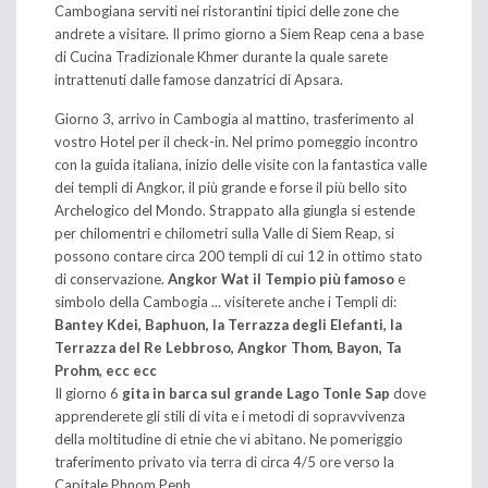
Cambogiana serviti nei ristorantini tipici delle zone che
andrete a visitare. Il primo giorno a Siem Reap cena a base
di Cucina Tradizionale Khmer durante la quale sarete
intrattenuti dalle famose danzatrici di Apsara.
Giorno 3, arrivo in Cambogia al mattino, trasferimento al
vostro Hotel per il check-in. Nel primo pomeggio incontro
con la guida italiana, inizio delle visite con la fantastica valle
dei templi di Angkor, il più grande e forse il più bello sito
Archelogico del Mondo. Strappato alla giungla si estende
per chilomentri e chilometri sulla Valle di Siem Reap, si
possono contare circa 200 templi di cui 12 in ottimo stato
di conservazione.
Angkor Wat il Tempio più famoso
e
simbolo della Cambogia ... visiterete anche i Templi di:
Bantey Kdei, Baphuon, la Terrazza degli Elefanti, la
Terrazza del Re Lebbroso, Angkor Thom, Bayon, Ta
Prohm, ecc ecc
Il giorno 6
gita in barca sul grande Lago Tonle Sap
dove
apprenderete gli stili di vita e i metodi di sopravvivenza
della moltitudine di etnie che vi abitano. Ne pomeriggio
traferimento privato via terra di circa 4/5 ore verso la
Capitale Phnom Penh.