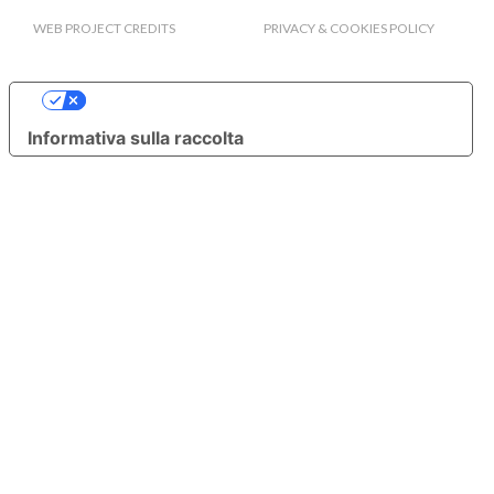
WEB PROJECT CREDITS
PRIVACY & COOKIES POLICY
Le tue preferenze relative alla privacy
Informativa sulla raccolta