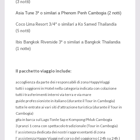
(3 notti)
Asia Tune 3* o similari a Phenom Penh Cambogia (2 notti)
Coco Lima Resort 3/4* o similari a Ko Samed Thailandia
(5 notti)
Ibis Bangkok Riverside 3*
o similari a Bangkok Thailandia
(1
notte
)
Il pacchetto viaggio include:
accoglienza da parte dei responsabili di zona HappyViaggi
tutti i soggiorni in Hotel nella categoria indicata con colazione
tutti i trasferimenti interni via terra e via mare
guide professioniste in italiano (durante il Tour in Cambogia)
tutte le entrate ai vari siti d'attrazione turistica (durante il Tour in
Cambogia)
gita in barca sul Lago Tonle Sap e Kompong Phluk Cambogia
3 pranzi 1 cena con spettacolo tradizionale (Tour in Cambogia)
l’ assistenza dedicata dei nostri rappresentanti di zona
l’ assistenza Happy Viaggi nel corso del soggiorno ( 24h su 24h )