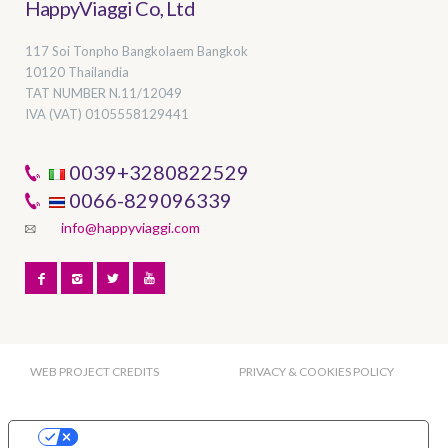
HappyViaggi Co, Ltd
117 Soi Tonpho Bangkolaem Bangkok
10120 Thailandia
TAT NUMBER
N.11/12049
IVA (VAT) 0105558129441
0039+3280822529
0066-829096339
info@happyviaggi.com
WEB PROJECT CREDITS
PRIVACY & COOKIES POLICY
Le tue preferenze relative alla privacy