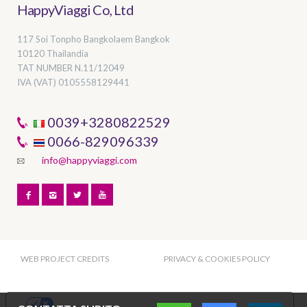
HappyViaggi Co, Ltd
117 Soi Tonpho Bangkolaem Bangkok
10120 Thailandia
TAT NUMBER
N.11/12049
IVA (VAT) 0105558129441
0039+3280822529
0066-829096339
info@happyviaggi.com
WEB PROJECT CREDITS
PRIVACY & COOKIES POLICY
Le tue preferenze relative alla privacy