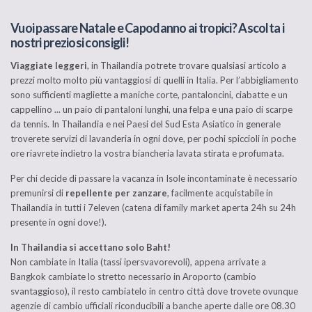
Vuoi passare Natale e Capodanno ai tropici? Ascolta i
nostri preziosi consigli!
Viaggiate leggeri
, in Thailandia potrete trovare qualsiasi articolo a
prezzi molto molto più vantaggiosi di quelli in Italia. Per l’abbigliamento
sono sufficienti magliette a maniche corte, pantaloncini, ciabatte e un
cappellino ... un paio di pantaloni lunghi, una felpa e una paio di scarpe
da tennis. In Thailandia e nei Paesi del Sud Esta Asiatico in generale
troverete servizi di lavanderia in ogni dove, per pochi spiccioli in poche
ore riavrete indietro la vostra biancheria lavata stirata e profumata.
Per chi decide di passare la vacanza in Isole incontaminate è necessario
premunirsi di
repellente per zanzare
, facilmente acquistabile in
Thailandia in tutti i 7eleven (catena di family market aperta 24h su 24h
presente in ogni dove!).
In Thailandia si accettano solo Baht!
Non cambiate in Italia (tassi ipersvavorevoli), appena arrivate a
Bangkok cambiate lo stretto necessario in Aroporto (cambio
svantaggioso), il resto cambiatelo in centro città dove trovete ovunque
agenzie di cambio ufficiali riconducibili a banche aperte dalle ore 08.30