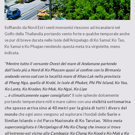
Soffiando da Nord Est i venti monsonici riescono ad incanalarsi nel
Golfo della Thailandia portando vento forte e qualche temporale anche
se pur di breve durata nelle Isole dell’Aricpelago di Ko Samui: Ko Tao,
Ko Samui e Ko Phagan rendendo questa meta tra virgolette, meno
indicata.
"Mentre tutto il versante Ovest del mare di Andamane partendo
dall’isola più a Nord di Ko Phayam quasi al confine con la Birmania
andando verso sud con la località mare di Khao Lak nella provincia
di Phang Nga, quella di Krabi, le isole di Phuket, Phi Phi Island, Ko Yao,
Ko Lanta, Ko Kradan, Ko Muk, Ko Ngai, Ko Lipe
... è climaticamente super consigliato".
Il sole splende dolcemente
portando temperature miti e mare calmo con una
visibità sottomarina
che spesso arriva sino ai 40 metri per la gioia di tutti i divers del
mondo
che ogni anno vengono ad esplorare i fondali delle
Surin
e
Similan Islands
e del
Parco Nazionale di Ko Tarutao
.
"Altra meta
superconsigliata è l’Arcipelago di Mu Ko Chang che invece si trova
all’estremo est vicino alla Cambogia: Ko Chang Ko Kood e Ko Mak e Ko