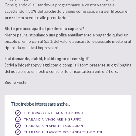
Consigliandovi, aiutandovi a programmare la vostra vacanza e
accettando il 30% del pacchetto viaggio come capparra per
bloccare i
prezzi
e procedere alle prenotazioni.
Siete preoccuapati di perdere la caparra?
Niente paura, stipulando una poliza annullamento e pagando quindi un
piccolo premio pari al 5,5% del valore assicurato è possibile mettersi al
riparo da qualsiasi imprevisto!
Hai domande, dubbi, hai bisogno di consigli?
Scrivi a info@happyviaggi.com o compila il form presente su ogni pagina
del nostro sito un nostro consulente ti ricontatterà entro 24 ore.
Buone Feste!
Ti potrebbe interessare anche...
FUSO ORARIO TRA ITALIA E CAMBOGIA
THAILANDIA: VIAGGIARE IN GRUPPO
THAILANDIA IN APRILE: IL SONGKRAN
THAILANDIA IN AGOSTO: DOVE ANDARE, INFO UTILI