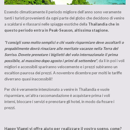
Essendo climaticamente il periodo migliore dell’anno sono veramente
tanti i turisti provenienti da ogni parte del globo che decidono di venire
a scaldarsi e rilassarsi nelle spiagge esotiche della
Thailandia che in
questo periodo entra in Peak-Season, altissima stagione.
"I consigli sono molto semplici e chi vuole risparmiare deve ascoltarli o
propabilmente dovrà rinuciare alle meritate vacanze nella Terra del
Sorriso. Dovete prenotare i biglietti del volo internazionale il prima
possibile, al massimo dopo agosto i primi di settembre"
, da li in poi i voli
migliori e accessibili spariranno velocemente e i prezzi subiranno un
escaltion paurosa dei prezzi. A novembre dicembre per molti le tariffe
diverrano quasi inaccessibili!
Per chi è veramente intenzionato a venire in Thailandia e vuole
risparmiare, un'altra raccomandazione è acquistare prima i voli
interni, bloccare i servizi e prenotare gli hotel, in modo da fissare i
prezzi.
Happy Viaggi vi offre aiuto per realizzare il vostro sogno, come?