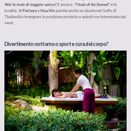
Wai le Isole di maggior spicco".
E ancora:
"l’Isola di Ko Samed"
, e le
località di
Pattaya
e
Hua Hin
perchè anche se situate nel Golfo di
Thailandia rimangono in posizione protetta e quindi non interessate dai
venti.
Divertimento notturno o sport e cura del corpo?