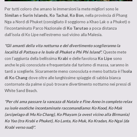
Per tutti coloro che amano le immersioni la mete migliori sono le
Similan
e
Surin Islands
,
Ko Tachai
,
Ko Bon
, nella provincia di Phang
Nga a Nord di Phuket (consigliato il soggiorno a Khao Lak o a Phuket) o
l’incontaminato Parco Nazionale di
Ko Tarutao
a poca distanza
dall’isola di Ko Lipe nell’estremo sud vicino alla Malesia.
"Gli amanti della vita notturna e del divertimento sceglieranno la
localitá di Pattaya e le Isole di Phuket e Phi Phi Island".
Queste mete
con l’aggiunta della bellissima
Krabi
e delle favolosa
Ko Lipe
sono
anche le più conosciute e frequentate dal turismo di massa, saranno in
tanti a sceglierle. Sicuramente meno conosciuta e meno battuta è l’
Isola
di Ko Chang
dove oltre alle lunghissime spiaggie di sabbia bianca
contornate da palme si può trovare divertimento notturno nei pressi di
White Sand Beach.
"Per chi ama passare la vancaza di Natale e Fine Anno in completo relax
su isole esotiche incontaminate raccomandiamo: Ko Kood, Ko Mak
(arcipelago di Mu Ko Chang), Ko Phayam (a ovest vicino alla Birmania)
Ko Yao (tra Krabi e Phuket), Ko Lanta, Ko Muk, Ko Kradan, Ko Ngai (da
Krabi verso sud)".