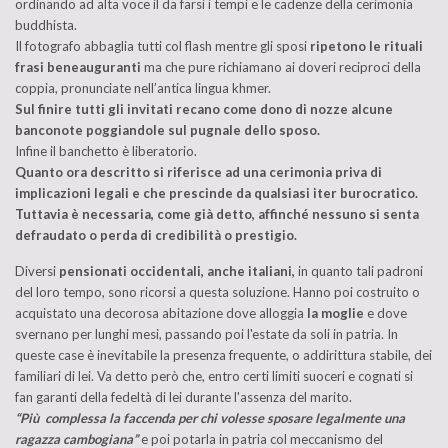
ordinando ad alta voce il da farsi i tempi e le cadenze della cerimonia
buddhista.
Il fotografo abbaglia tutti col flash mentre gli sposi
ripetono le rituali
frasi beneauguranti
ma che pure richiamano ai doveri reciproci della
coppia, pronunciate nell’antica lingua khmer.
Sul finire tutti gli invitati recano come dono di nozze alcune
banconote poggiandole sul pugnale dello sposo.
Infine il banchetto è liberatorio.
Quanto ora descritto si riferisce ad una cerimonia priva di
implicazioni legali e che prescinde da qualsiasi iter burocratico.
Tuttavia è necessaria, come già detto, affinché nessuno si senta
defraudato o perda di credibilità o prestigio.
Diversi
pensionati occidentali, anche italiani,
in quanto tali padroni
del loro tempo, sono ricorsi a questa soluzione. Hanno poi costruito o
acquistato una decorosa abitazione dove alloggia
la moglie
e dove
svernano per lunghi mesi, passando poi l'estate da soli in patria. In
queste case è inevitabile la presenza frequente, o addirittura stabile, dei
familiari di lei. Va detto però che, entro certi limiti suoceri e cognati si
fan garanti della fedeltà di lei durante l'assenza del marito.
“Più complessa la faccenda per chi volesse sposare legalmente una
ragazza cambogiana”
e poi potarla in patria col meccanismo del