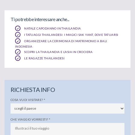
Ti potrebbe interessare anche...
NATALE CAPODANNO IN THAILANDIA
I TATUAGGI THAILANDESI: I MAGICI SAK YANT, DOVE TATUARSI
ORGANIZZARE LA CERIMONIA DI MATRIMONIO A BALI
INDONESIA
SCOPRI LA THAILANDIA E L’ASIA IN CROCIERA
LE RAGAZZE THAILANDESI
RICHIESTA INFO
COSA VUOI VISITARE?
*
CHE VIAGGIO VORRESTI?
*