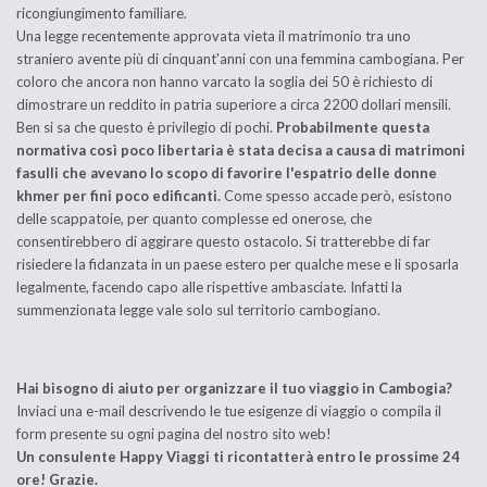
ricongiungimento familiare.
Una legge recentemente approvata vieta il matrimonio tra uno
straniero avente più di cinquant'anni con una femmina cambogiana. Per
coloro che ancora non hanno varcato la soglia dei 50 è richiesto di
dimostrare un reddito in patria superiore a circa 2200 dollari mensili.
Ben si sa che questo è privilegio di pochi.
Probabilmente questa
normativa così poco libertaria è stata decisa a causa di matrimoni
fasulli che avevano lo scopo di favorire l'espatrio delle donne
khmer per fini poco edificanti.
Come spesso accade però, esistono
delle scappatoie, per quanto complesse ed onerose, che
consentirebbero di aggirare questo ostacolo. Si tratterebbe di far
risiedere la fidanzata in un paese estero per qualche mese e li sposarla
legalmente, facendo capo alle rispettive ambasciate. Infatti la
summenzionata legge vale solo sul territorio cambogiano.
Hai bisogno di aiuto per organizzare il tuo viaggio in Cambogia?
Inviaci una e-mail descrivendo le tue esigenze di viaggio o compila il
form presente su ogni pagina del nostro sito web!
Un consulente Happy Viaggi ti ricontatter
à entro le prossime 24
ore! Grazie.