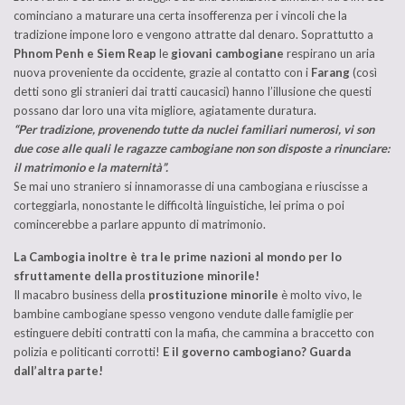
cominciano a maturare una certa insofferenza per i vincoli che la
tradizione impone loro e vengono attratte dal denaro. Soprattutto a
Phnom Penh e Siem Reap
le
giovani cambogiane
respirano un aria
nuova proveniente da occidente, grazie al contatto con i
Farang
(così
detti sono gli stranieri dai tratti caucasici) hanno l’illusione che questi
possano dar loro una vita migliore, agiatamente duratura.
“Per tradizione, provenendo tutte da nuclei familiari numerosi, vi son
due cose alle quali le ragazze cambogiane non son disposte a rinunciare:
il matrimonio e la maternità”.
Se mai uno straniero si innamorasse di una cambogiana e riuscisse a
corteggiarla, nonostante le difficoltà linguistiche, lei prima o poi
comincerebbe a parlare appunto di matrimonio.
La Cambogia inoltre
è tra le prime nazioni al mondo per lo
sfruttamente della prostituzione minorile!
Il macabro business della
prostituzione minorile
è molto vivo, le
bambine cambogiane spesso vengono vendute dalle famiglie per
estinguere debiti contratti con la mafia, che cammina a braccetto con
polizia e politicanti corrotti!
E il governo cambogiano? Guarda
dall’altra parte!