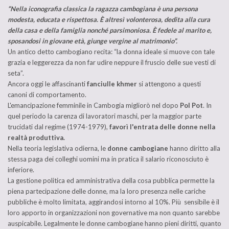
“Nella iconografia classica la ragazza cambogiana è una persona
modesta, educata e rispettosa. È altresì volonterosa, dedita alla cura
della casa e della famiglia nonché parsimoniosa. È fedele al marito e,
sposandosi in giovane et
à,
giunge vergine al matrimonio”.
Un antico detto cambogiano recita: “la donna ideale si muove con tale
grazia e leggerezza da non far udire neppure il fruscio delle sue vesti di
seta”.
Ancora oggi le affascinanti
fanciulle khmer
si attengono a questi
canoni di comportamento.
L'emancipazione femminile in Cambogia migliorò nel dopo
Pol Pot
. In
quel periodo la carenza di lavoratori maschi, per la maggior parte
trucidati dal regime (1974-1979),
favor
ì
l'entrata delle donne nella
realtà produttiva.
Nella teoria legislativa odierna, le
donne cambogiane
hanno diritto alla
stessa paga dei colleghi uomini ma in pratica il salario riconosciuto è
inferiore.
La gestione politica ed amministrativa della cosa pubblica permette la
piena partecipazione delle donne, ma la loro presenza nelle cariche
pubbliche è molto limitata, aggirandosi intorno al 10%. Più sensibile è il
loro apporto in organizzazioni non governative ma non quanto sarebbe
auspicabile. Legalmente le donne cambogiane hanno pieni diritti, quanto