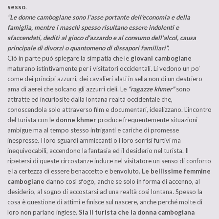
sesso
.
“Le donne cambogiane sono l’asse portante dell’economia e della
famiglia, mentre i maschi spesso risultano essere indolenti e
sfaccendati, dediti al gioco d’azzardo e al consumo dell’alcol, causa
principale di divorzi o quantomeno di dissapori familiari”.
Ciò in parte può spiegare la simpatia che le
giovani cambogiane
maturano istintivamente per i visitatori occidentali. Li vedono un po’
come dei principi azzurri, dei cavalieri alati in sella non di un destriero
ama di aerei che solcano gli azzurri cieli. Le
“ragazze khmer”
sono
attratte ed incuriosite dalla lontana realtà occidentale che,
conoscendola solo attraverso film e documentari, idealizzano. L'incontro
del turista con le
donne khmer
produce frequentemente situazioni
ambigue ma al tempo stesso intriganti e cariche di promesse
inespresse. I loro sguardi ammiccanti o i loro sorrisi furtivi ma
inequivocabili, accendono la fantasia ed il desiderio nel turista. Il
ripetersi di queste circostanze induce nel visitatore un senso di conforto
e la certezza di essere benaccetto e benvoluto.
Le bellissime femmine
cambogiane
danno così sfogo, anche se solo in forma di accenno, al
desiderio, al sogno di accostarsi ad una realtà così lontana. Spesso la
cosa è questione di attimi e finisce sul nascere, anche perché molte di
loro non parlano inglese.
Sia il turista che la donna cambogiana