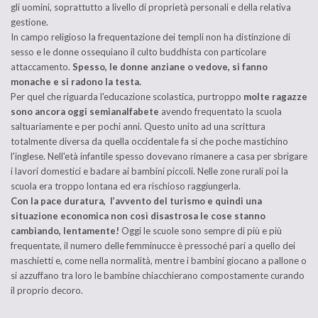
gli uomini, soprattutto a livello di proprietà personali e della relativa
gestione.
In campo religioso la frequentazione dei templi non ha distinzione di
sesso e le donne ossequiano il culto buddhista con particolare
attaccamento.
Spesso, le donne anziane o vedove, si fanno
monache e si radono la testa.
Per quel che riguarda l'educazione scolastica, purtroppo
molte ragazze
sono ancora oggi semianalfabete
avendo frequentato la scuola
saltuariamente e per pochi anni. Questo unito ad una scrittura
totalmente diversa da quella occidentale fa si che poche mastichino
l'inglese. Nell'età infantile spesso dovevano rimanere a casa per sbrigare
i lavori domestici e badare ai bambini piccoli. Nelle zone rurali poi la
scuola era troppo lontana ed era rischioso raggiungerla.
Con la pace duratura, l’avvento del turismo e quindi una
situazione economica non cos
ì
disastrosa le cose stanno
cambiando, lentamente!
Oggi le scuole sono sempre di più e più
frequentate, il numero delle femminucce è pressoché pari a quello dei
maschietti e, come nella normalità, mentre i bambini giocano a pallone o
si azzuffano tra loro le bambine chiacchierano compostamente curando
il proprio decoro.