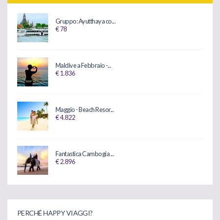
Gruppo: Ayutthaya co...
€ 78
Maldive a Febbraio -...
€ 1.836
Maggio - Beach Resor...
€ 4.822
Fantastica Cambogia ...
€ 2.896
PERCHÉ HAPPY VIAGGI?