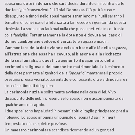
sposa una
dote in denaro
che sarà decisa durante un incontro tra le
due famiglie “consenzienti”,
il Thlai Bonnakar.
Ciò potrà creare
disappunto e timori nello
spasimante straniero
ma inutili saranno i
tentativi di convincere
la fidanzata
a far recedere i genitori da questa
richiesta. La sposa non farà mai nulla che possa metterla in contrasto
colla famiglia!
Fortunatamente la dote non è dovuta nel caso di
donne cambogiane vedove, divorziate e ragazze madri.
L’ammontare della dote viene decisa in base all’et
à della ragazza
,
all’istruzione che essa ha ricevuto, al blasone e alla ricchezza
della sua famiglia, a questi va aggiunto il pagamento della
cerimonia religiosa e del banchetto matrimoniale.
L'ottenimento
della dote permette ai genitori della
“sposa”
di mantenere il proprio
prestigio presso vicinato, parentado e conoscenti, oltre a dimostrare i
sinceri sentimenti del genero.
La
cerimonia nuziale
solitamente avviene nella casa di lei. Vivo
disappunto delle nubili presenti se lo sposo non è accompagnato da
qualche amico scapolo.
I due sposi sono impaludati in pesanti abiti di taglio principesco presi a
noleggio. Lo sposo impugna un pugnale di scena (
Daa
in khmer)
tempestato di false pietre preziose.
Un maestro cerimoniere
scandisce ricorrendo ad un gong ed