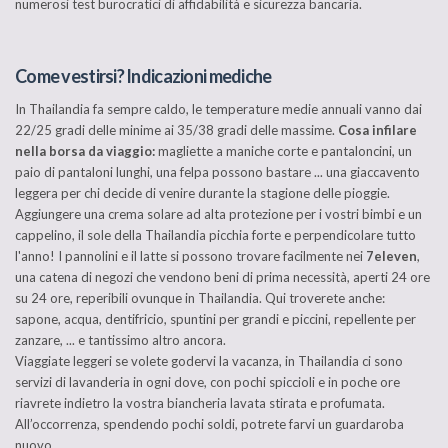
numerosi test burocratici di affidabilità e sicurezza bancaria.
Come vestirsi? Indicazioni mediche
In Thailandia fa sempre caldo, le temperature medie annuali vanno dai
22/25 gradi delle minime ai 35/38 gradi delle massime.
Cosa infilare
nella borsa da viaggio:
magliette a maniche corte e pantaloncini, un
paio di pantaloni lunghi, una felpa possono bastare ... una giaccavento
leggera per chi decide di venire durante la stagione delle pioggie.
Aggiungere una crema solare ad alta protezione per i vostri bimbi e un
cappelino, il sole della Thailandia picchia forte e perpendicolare tutto
l'anno! I pannolini e il latte si possono trovare facilmente nei
7eleven
,
una catena di negozi che vendono beni di prima necessità, aperti 24 ore
su 24 ore, reperibili ovunque in Thailandia. Qui troverete anche:
sapone, acqua, dentifricio, spuntini per grandi e piccini, repellente per
zanzare, ... e tantissimo altro ancora.
Viaggiate leggeri se volete godervi la vacanza, in Thailandia ci sono
servizi di lavanderia in ogni dove, con pochi spiccioli e in poche ore
riavrete indietro la vostra biancheria lavata stirata e profumata.
All’occorrenza, spendendo pochi soldi, potrete farvi un guardaroba
nuovo.