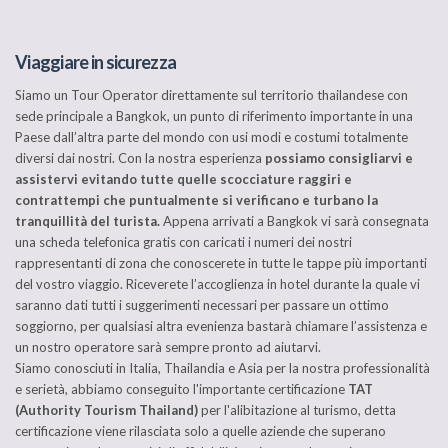
Viaggiare in sicurezza
Siamo un Tour Operator direttamente sul territorio thailandese con
sede principale a Bangkok, un punto di riferimento importante in una
Paese dall’altra parte del mondo con usi modi e costumi totalmente
diversi dai nostri. Con la nostra esperienza
possiamo consigliarvi e
assistervi evitando tutte quelle scocciature raggiri e
contrattempi che puntualmente si verificano e
turbano la
tranquillità del turista.
Appena arrivati a Bangkok vi sarà consegnata
una scheda telefonica gratis con caricati i numeri dei nostri
rappresentanti di zona che conoscerete in tutte le tappe più importanti
del vostro viaggio. Riceverete l’accoglienza in hotel durante la quale vi
saranno dati tutti i suggerimenti necessari per passare un ottimo
soggiorno, per qualsiasi altra evenienza bastarà chiamare l’assistenza e
un nostro operatore sarà sempre pronto ad aiutarvi.
Siamo conosciuti in Italia, Thailandia e Asia per la nostra professionalità
e serietà, abbiamo conseguito l'importante certificazione
TAT
(Authority Tourism Thailand)
per l'alibitazione al turismo, detta
certificazione viene rilasciata solo a quelle aziende che superano