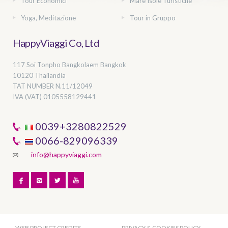
Tour Economici
Mare Isole Turistiche
Yoga, Meditazione
Tour in Gruppo
HappyViaggi Co, Ltd
117 Soi Tonpho Bangkolaem Bangkok
10120 Thailandia
TAT NUMBER
N.11/12049
IVA (VAT) 0105558129441
0039+3280822529
0066-829096339
info@happyviaggi.com
WEB PROJECT CREDITS
PRIVACY & COOKIES POLICY