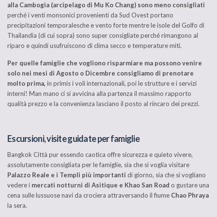
alla Cambogia (arcipelago di Mu Ko Chang) sono meno consigliati
perché i venti monsonici provenienti da Sud Ovest portano
precipitazioni temporalesche e vento forte mentre le isole del Golfo di
Thailandia (di cui sopra) sono super consigliate perché rimangono al
riparo e quindi usufruiscono di clima secco e temperature miti.
Per quelle famiglie che vogliono risparmiare ma possono venire
solo nei mesi di Agosto o Dicembre consigliamo di prenotare
molto prima,
in primis i voli internazionali, poi le strutture e i servizi
interni! Man mano ci si avvicina alla partenza il massimo rapporto
qualità prezzo e la convenienza lasciano il posto al rincaro dei prezzi.
Escursioni, visite guidate per famiglie
Bangkok Città pur essendo caotica offre sicurezza e quieto vivere,
assolutamente consigliata per le famiglie, sia che si voglia visitare
Palazzo Reale e i Templi più importanti
di giorno, sia che si vogliano
vedere i
mercati notturni di Asitique e Khao San Road
o gustare una
cena sulle lussuose navi da crociera attraversando il fiume
Chao Phraya
la sera.