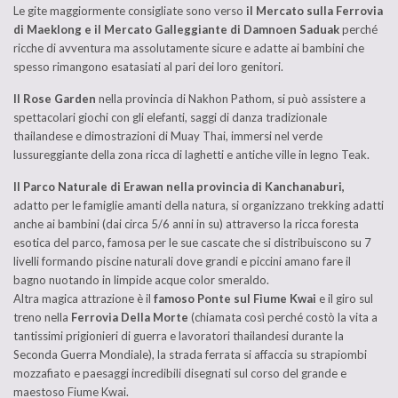
Le gite maggiormente consigliate sono verso
il Mercato sulla Ferrovia
di Maeklong e il Mercato Galleggiante di Damnoen Saduak
perché
ricche di avventura ma assolutamente sicure e adatte ai bambini che
spesso rimangono esatasiati al pari dei loro genitori.
Il Rose Garden
nella provincia di Nakhon Pathom, si può assistere a
spettacolari giochi con gli elefanti, saggi di danza tradizionale
thailandese e dimostrazioni di Muay Thai, immersi nel verde
lussureggiante della zona ricca di laghetti e antiche ville in legno Teak.
Il Parco Naturale di Erawan nella provincia di Kanchanaburi,
adatto per le famiglie amanti della natura, si organizzano trekking adatti
anche ai bambini (dai circa 5/6 anni in su) attraverso la ricca foresta
esotica del parco, famosa per le sue cascate che si distribuiscono su 7
livelli formando piscine naturali dove grandi e piccini amano fare il
bagno nuotando in limpide acque color smeraldo.
Altra magica attrazione è il
famoso Ponte sul Fiume Kwai
e il giro sul
treno nella
Ferrovia Della Morte
(chiamata così perché costò la vita a
tantissimi prigionieri di guerra e lavoratori thailandesi durante la
Seconda Guerra Mondiale), la strada ferrata si affaccia su strapiombi
mozzafiato e paesaggi incredibili disegnati sul corso del grande e
maestoso Fiume Kwai.