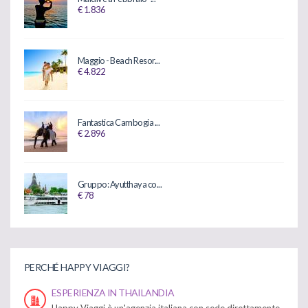
€ 1.836
Maggio - Beach Resor...
€ 4.822
Fantastica Cambogia ...
€ 2.896
Gruppo: Ayutthaya co...
€ 78
PERCHÉ HAPPY VIAGGI?
ESPERIENZA IN THAILANDIA