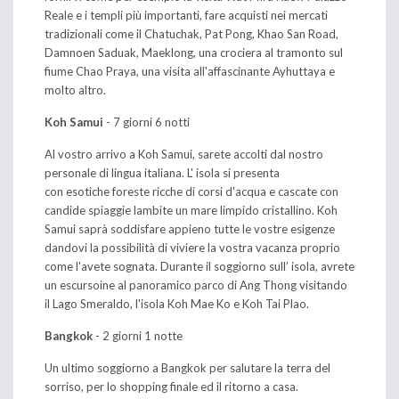
Reale e i templi più importanti, fare acquisti nei mercati
tradizionali come il Chatuchak, Pat Pong, Khao San Road,
Damnoen Saduak, Maeklong, una crociera al tramonto sul
fiume Chao Praya, una visita all'affascinante Ayhuttaya e
molto altro.
Koh Samui
- 7 giorni 6 notti
Al vostro arrivo a Koh Samui, sarete accolti dal nostro
personale di lingua italiana. L' isola si presenta
con esotiche foreste ricche di corsi d'acqua e cascate con
candide spiaggie lambite un mare limpido cristallino. Koh
Samui saprà soddisfare appieno tutte le vostre esigenze
dandovi la possibilità di viviere la vostra vacanza proprio
come l'avete sognata. D
urante il soggiorno sull’ isola, avrete
un escursoine al panoramico parco di Ang Thong visitando
il Lago Smeraldo, l'isola Koh Mae Ko e Koh Tai Plao.
Bangkok
- 2 giorni 1 notte
Un ultimo soggiorno a Bangkok per salutare la terra del
sorriso, per lo shopping finale ed il ritorno a casa.