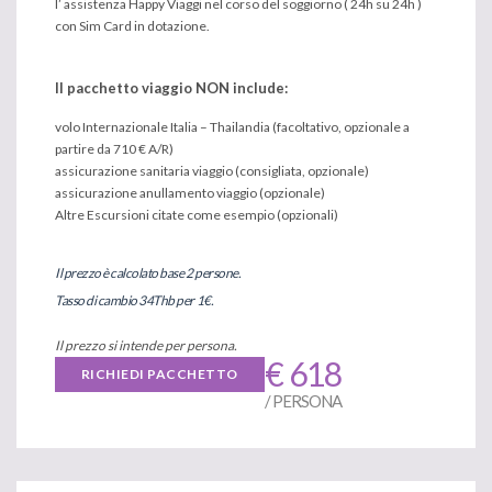
l’ assistenza Happy Viaggi nel corso del soggiorno ( 24h su 24h )
con Sim Card in dotazione.
Il pacchetto viaggio NON include:
volo Internazionale Italia – Thailandia (facoltativo, opzionale a
partire da 710 € A/R)
assicurazione sanitaria viaggio (consigliata, opzionale)
assicurazione anullamento viaggio (opzionale)
Altre Escursioni citate come esempio (opzionali)​
I
l prezzo è calcolato base 2 persone.
Tasso di cambio 34Thb per 1€.
Il prezzo si intende per persona.
€ 618
RICHIEDI PACCHETTO
/ PERSONA