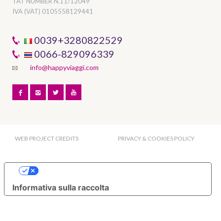
TAT NUMBER
N.11/12049
IVA (VAT) 0105558129441
0039+3280822529
0066-829096339
info@happyviaggi.com
WEB PROJECT CREDITS
PRIVACY & COOKIES POLICY
Le tue preferenze relative alla privacy
Informativa sulla raccolta