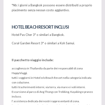
*Nb: i giorni a Bangkok possono essere distribuiti a proprio
piacimento senza nessun costo aggiuntivo.
HOTEL BEACH RESORT INCLUSI
Hotel Pas Cher 3* o similari a Bangkok.
Coral Garden Resort 3* o similari a Koh Samui.
Il pacchetto viaggio include:
accoglienza in Thailandia da parte dei responsabili di zona
HappyViaggi.
tutti i soggiorni in Hotel e/o Beach Resort nella categoria indicata
con colazione.
tutti i trasferimenti interni, via terra, via mare e i voli interni.
Escursione al parco di Ang Thong con Trekking, Kayaking e pranzo
incluso.
l’ assistenza dedicata dei nostri rappresentanti di zona.