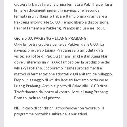
crociera la barca farà una prima fermata a
Pak Tha
per farsi
firmare i documenti inerenti la navigazione. Seconda
fermata in un
villaggio tribale Kamu
prima di arrivare a
Pakbeng
intorno alle 16:00. Tempo libero a disposizione.
Pernottamento a Pakbeng. Pranzo incluso nel tour.
Giorno 03: PAKBENG – LUANG PRABANG:
Oggi la nostra crociera parte da
Pakbeng
alle 8:00. La
navigazione verso
Luang Prabang
sarà arricchita da 2
visite: le
grotte di Pak Ou (Tham Ting)
e
Ban Xang Hai
dove visiteremo un villaggio famoso per la produzione del
whisky laotiano
. Scopriremo insime i procedimenti e i
metodi di fermentazione adottati dagli abitanti del villaggio.
Dopo un assaggio di whisky laotiani facciamo rotta verso
Luang Prabang
. Arrivo al porto di Calao alle 16.00 circa.
Trasferimento dal porto al vostro Hotel a Luang Prabang.
Pranzo incluso nel prezzo.
NB.
In caso di condizioni atmosferiche non favorevoli il
programma potrebbe subire delle variazioni.