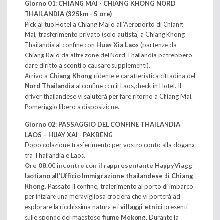
Giorno 01: CHIANG MAI - CHIANG KHONG NORD
THAILANDIA (325km - 5 ore)
Pick al tuo Hotel a Chiang Mai o all’Aeroporto di Chiang
Mai, trasferimento privato (solo autista) a Chiang Khong
Thailandia al confine con
Huay Xia Laos
(partenze da
Chiang Rai o da altre zone del Nord Thailandia potrebbero
dare diritto a sconti o causare supplementi).
Arrivo a
Chiang Khong
ridente e caratteristica cittadina del
Nord Thailandia
al confine con il Laos,check in Hotel. Il
driver thailandese vi saluterà per fare ritorno a Chiang Mai.
Pomeriggio libero a disposizione.
Giorno 02
:
PASSAGGIO DEL CONFINE THAILANDIA
LAOS – HUAY XAI - PAKBENG
Dopo colazione trasferimento per vostro conto alla dogana
tra Thailandia e Laos.
Ore 08.00 incontro con il rappresentante HappyViaggi
laotiano all’Ufficio Immigrazione thailandese di Chiang
Khong.
Passato il confine, traferimento al porto di imbarco
per iniziare una meravigliosa crociera che vi porterà ad
esplorare la ricchissima natura e i
villaggi etnici
presenti
sulle sponde del maestoso
fiume Mekong.
Durante la