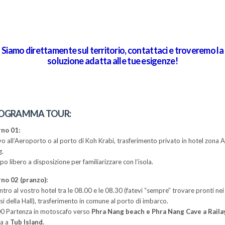
Siamo direttamente sul territorio, contattaci e troveremo la
soluzione adatta alle tue esigenze!
OGRAMMA TOUR:
rno 01:
vo all’Aeroporto o al porto di Koh Krabi, trasferimento privato in hotel zona 
g.
o libero a disposizione per familiarizzare con l’isola.
no 02 (pranzo):
ntro al vostro hotel tra le 08.00 e le 08.30 (fatevi “sempre” trovare pronti nei
si della Hall), trasferimento in comune al porto di imbarco.
0 Partenza in motoscafo verso
Phra Nang beach e Phra Nang Cave a Railay
ta a
Tub Island.