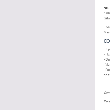
NB.
dell
Gita
Cosa
Mare
CO
- Il
- I 
- Du
rial
- Du
riba
Cam
Il pr