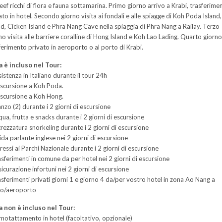
reef ricchi di flora e fauna sottamarina. Primo giorno arrivo a Krabi, trasferime
ato in hotel. Secondo giorno visita ai fondali e alle spiagge di Koh Poda Island
nd, Cicken Island e Phra Nang Cave nella spiaggia di Phra Nang a Railay. Terzo
no visita alle barriere coralline di Hong Island e Koh Lao Lading. Quarto giorno
ferimento privato in aeroporto o al porto di Krabi.
 è incluso nel Tour:
istenza in Italiano durante il tour 24h
escursione a Koh Poda.
escursione a Koh Hong.
anzo (2) durante i 2 giorni di escursione
qua, frutta e snacks durante i 2 giorni di escursione
trezzatura snorkeling durante i 2 giorni di escursione
ida parlante inglese nei 2 giorni di escursione
gressi ai Parchi Nazionale durante i 2 giorni di escursione
asferimenti in comune da per hotel nei 2 giorni di escursione
sicurazione infortuni nei 2 giorni di escursione
asferimenti privati giorni 1 e giorno 4 da/per vostro hotel in zona Ao Nang a
to/aeroporto
 non è incluso nel Tour:
notattamento in hotel (facoltativo, opzionale)