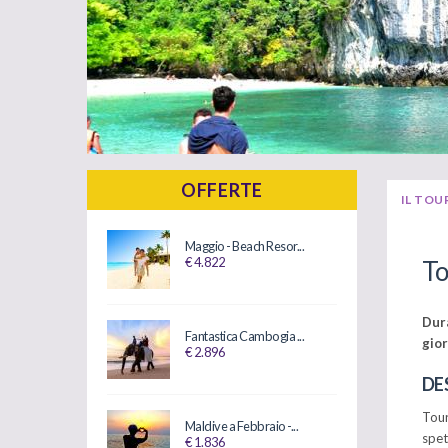
OFFERTE
IL TOU
Maggio - Beach Resor...
€ 4.822
To
Dura
Fantastica Cambogia ...
gior
€ 2.896
DE
Tour
Maldive a Febbraio -...
spet
€ 1.836