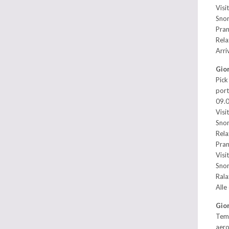
Visi
Snor
Pran
Rela
Arri
Gior
Pick
port
09.0
Visi
Snor
Rela
Pran
Visi
Snor
Rala
Alle
Gio
Temp
aero