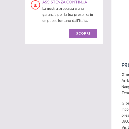
ASSISTENZA CONTINUA
La nostra presenza è una
garanzia per la tua presenza in
un paese lontano dall'Italia.
SCOPRI
PR
Gio
Arri
Nan
Temp
Gior
Inco
pres
09.0
Visi