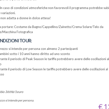
In caso di condizioni atmosferiche non favorevoli il programma potrebbe sub
e variazioni.
 non adatta a donne in dolce attesa!
 portare: Costume da Bagno/Cappellino/Zainetto/Crema Solare/Telo da
/Macchina Fotografica
NDIZIONI TOUR:
 prezzo si intende per persona con almeno 2 partecipanti
bambini sotto i 10 anni hanno diritto ad uno sconto
rante il periodo di Peak Season le tariffe potrebbero avere delle oscillazioni a
zo
rante il periodo di Low Season le tariffe potrebbero avere delle oscillazioni al
sso
bio 36thb/1euro
ezzo si intende per persona.
€ 1