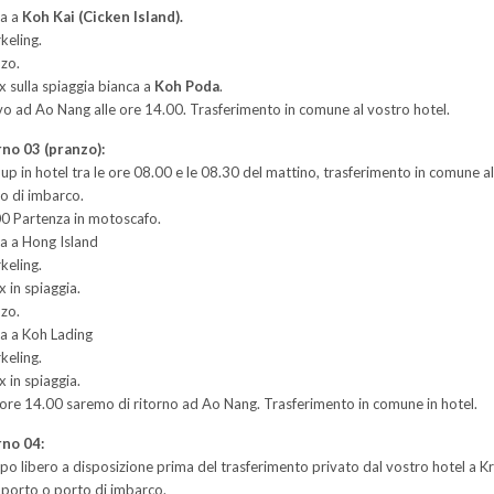
ta a
Koh Kai (Cicken Island).
keling.
zo.
x sulla spiaggia bianca a
Koh Poda
.
vo ad Ao Nang alle ore 14.00. Trasferimento in comune al vostro hotel.
no 03 (pranzo):
 up in hotel tra le ore 08.00 e le 08.30 del mattino, trasferimento in comune al
o di imbarco.
0 Partenza in motoscafo.
ta a Hong Island
keling.
x in spiaggia.
zo.
ta a Koh Lading
keling.
x in spiaggia.
 ore 14.00 saremo di ritorno ad Ao Nang. Trasferimento in comune in hotel.
rno 04:
o libero a disposizione prima del trasferimento privato dal vostro hotel a K
porto o porto di imbarco.