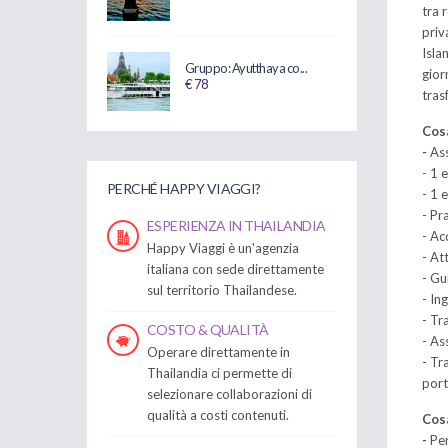
tra 
priv
Isla
Gruppo: Ayutthaya co...
gior
€ 78
tras
Cosa
-
Ass
- 1 
PERCHÉ HAPPY VIAGGI?
- 1 
- Pr
ESPERIENZA IN THAILANDIA
- Ac
Happy Viaggi è un'agenzia
- At
italiana con sede direttamente
- Gu
sul territorio Thailandese.
- In
- Tr
COSTO & QUALITÀ
- As
Operare direttamente in
- Tr
Thailandia ci permette di
por
selezionare collaborazioni di
qualità a costi contenuti.
Cosa
-
Per