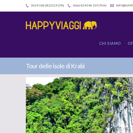
0039 328 0822529 (ITA)
0066 829 096 339 (THA)
INFO@HAPP
CHI SIAMO
OF
Tour delle isole di Krabi