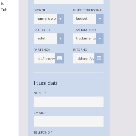
nto
, Tub
GIORNI
BUDGET/PERSONA
numero giorni
budget
CAT. HOTEL
TRATTAMENTO
hotel
trattamento
PARTENZA
RITORNO
I tuoi dati
NOME
*
EMAIL
*
TELEFONO
*