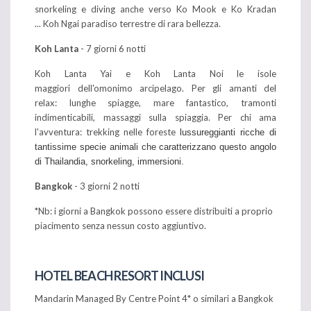
snorkeling e diving anche verso Ko Mook e Ko Kradan
... Koh Ngai paradiso terrestre di rara bellezza.
Koh Lanta
- 7 giorni 6 notti
Koh Lanta Yai e Koh Lanta Noi le isole
maggiori dell'omonimo arcipelago. Per gli amanti del
relax: lunghe spiagge, mare fantastico, tramonti
indimenticabili, massaggi sulla spiaggia. Per chi ama
l'avventura: trekking nelle foreste
lussureggianti
ricche di
tantissime specie animali che caratterizzano questo angolo
di
Thailandia, snorkeling, immersioni.
Bangkok
- 3 giorni 2 notti
*Nb: i giorni a Bangkok possono essere distribuiti a proprio
piacimento senza nessun costo aggiuntivo.
HOTEL BEACH RESORT INCLUSI
Mandarin Managed By Centre Point 4* o similari a Bangkok