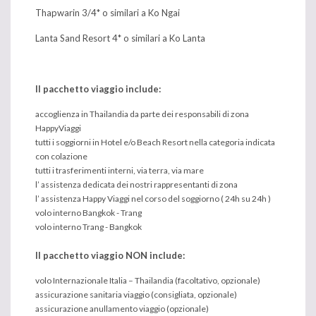
Thapwarin 3/4* o similari a Ko Ngai
Lanta Sand Resort 4* o similari a Ko Lanta
Il pacchetto viaggio include:
accoglienza in Thailandia da parte dei responsabili di zona
HappyViaggi
tutti i soggiorni in Hotel e/o Beach Resort nella categoria indicata
con colazione
tutti i trasferimenti interni, via terra, via mare
l’ assistenza dedicata dei nostri rappresentanti di zona
l’ assistenza Happy Viaggi nel corso del soggiorno ( 24h su 24h )
volo interno Bangkok - Trang
volo interno Trang - Bangkok
Il pacchetto viaggio NON include:
volo Internazionale Italia – Thailandia (facoltativo, opzionale)
assicurazione sanitaria viaggio (consigliata, opzionale)
assicurazione anullamento viaggio (opzionale)