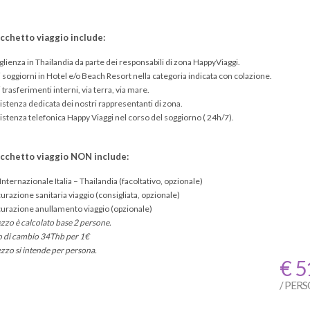
acchetto viaggio include:
lienza in Thailandia da parte dei responsabili di zona HappyViaggi.
 i soggiorni in Hotel e/o Beach Resort nella categoria indicata con colazione.
 i trasferimenti interni, via terra, via mare.
sistenza dedicata dei nostri rappresentanti di zona.
sistenza telefonica Happy Viaggi nel corso del soggiorno ( 24h/7).
acchetto viaggio NON include:
Internazionale Italia – Thailandia (facoltativo, opzionale)
urazione sanitaria viaggio (consigliata, opzionale)
curazione anullamento viaggio (opzionale)
ezzo è calcolato base 2 persone.
o di cambio 34Thb per 1€
ezzo si intende per persona.
€ 5
/ PER