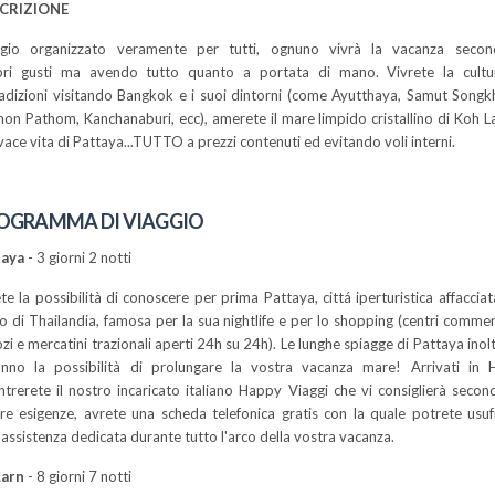
CRIZIONE
ggio organizzato veramente per tutti, ognuno vivrà la vacanza secon
pri gusti ma avendo tutto quanto a portata di mano. Vivrete la cultu
radizioni visitando Bangkok e i suoi dintorni (come Ayutthaya, Samut Songk
on Pathom, Kanchanaburi, ecc), amerete il mare limpido cristallino di Koh L
ivace vita di Pattaya...TUTTO a prezzi contenuti ed evitando voli interni.
OGRAMMA DI VIAGGIO
taya
- 3 giorni 2 notti
te la possibilità di conoscere per prima Pattaya, cittá iperturistica affacciat
o di Thailandia, famosa per la sua nightlife e per lo shopping (centri commerc
zi e mercatini trazionali aperti 24h su 24h). Le lunghe spiagge di Pattaya inolt
nno la possibilità di prolungare la vostra vacanza mare! Arrivati in 
ntrerete il nostro incaricato italiano Happy Viaggi che vi consiglierà secon
re esigenze, avrete una scheda telefonica gratis con la quale potrete usuf
' assistenza dedicata durante tutto l'arco della vostra vacanza.
Larn
- 8 giorni 7 notti