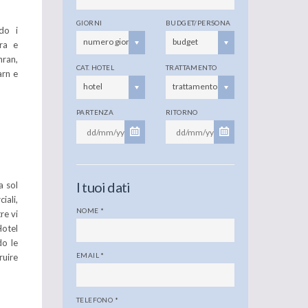
GIORNI
BUDGET/PERSONA
do i
numero giorni
budget
ra e
hran,
CAT. HOTEL
TRATTAMENTO
arn e
hotel
trattamento
PARTENZA
RITORNO
I tuoi dati
a sol
iali,
NOME
*
re vi
Hotel
do le
EMAIL
*
ruire
TELEFONO
*