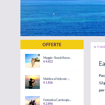
OFFERTE
IL TOU
Maggio - Beach Resor...
€ 4.822
Ea
Pac
Maldive a Febbraio -...
12 g
€ 1.836
per
Fantastica Cambogia ...
€ 2.896