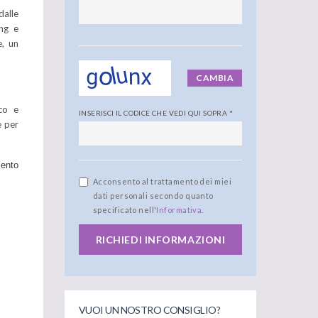
alle
ing e
e, un
CAMBIA
ico e
INSERISCI IL CODICE CHE VEDI QUI SOPRA
*
e per
mento
Acconsento al trattamento dei miei
dati personali secondo quanto
specificato nell'
Informativa
.
RICHIEDI INFORMAZIONI
VUOI UN NOSTRO CONSIGLIO?