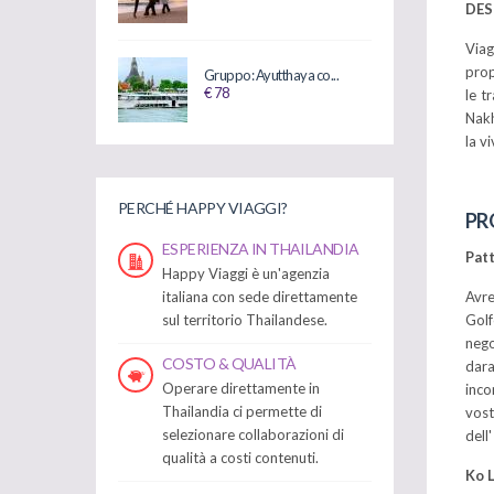
DES
Via
pro
Gruppo: Ayutthaya co...
€ 78
le t
Nakh
la v
PERCHÉ HAPPY VIAGGI?
PR
ESPERIENZA IN THAILANDIA
Pat
Happy Viaggi è un'agenzia
italiana con sede direttamente
Avre
sul territorio Thailandese.
Golf
nego
COSTO & QUALITÀ
dara
Operare direttamente in
inco
Thailandia ci permette di
vost
selezionare collaborazioni di
dell
qualità a costi contenuti.
Ko 