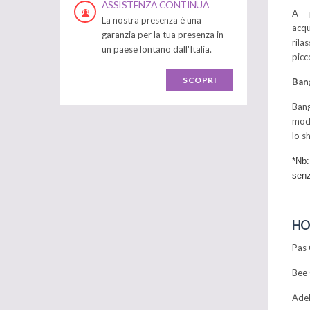
ASSISTENZA CONTINUA
A p
La nostra presenza è una
acqu
garanzia per la tua presenza in
rila
un paese lontano dall'Italia.
picc
SCOPRI
Ban
Bang
mode
lo s
*Nb:
senz
HO
Pas 
Bee 
Adel