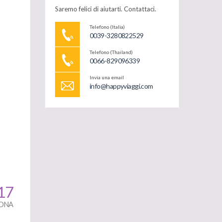
Saremo felici di aiutarti. Contattaci.
Telefono (Italia)
0039-3280822529
Telefono (Thailand)
0066-829096339
Invia una email
info@happyviaggi.com
17
SONA