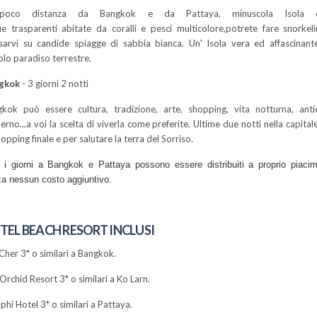
oco distanza da Bangkok e da Pattaya, minuscola Isola d
e trasparenti abitate da coralli e pesci multicolore,potrete fare snorkel
ssarvi su candide spiagge di sabbia bianca. Un' Isola vera ed affascinant
olo paradiso terrestre.
gkok
- 3 giorni 2 notti
kok può essere cultura, tradizione, arte, shopping, vita notturna, ant
rno...a voi la scelta di viverla come preferite. Ultime due notti nella capital
hopping finale e per salutare la terra del Sorriso.
 i giorni a Bangkok e Pattaya possono essere distribuiti a proprio piaci
a nessun costo aggiuntivo.
TEL BEACH RESORT INCLUSI
Cher 3* o similari a Bangkok.
Orchid Resort 3* o similari a Ko Larn.
phi Hotel 3* o similari a Pattaya.