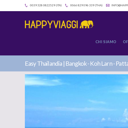
0039 328 0822529 (ITA)
0066 829 096 339 (THA)
INFO@HAPP
CHI SIAMO
OF
Easy Thailandia | Bangkok - Koh Larn - Patt