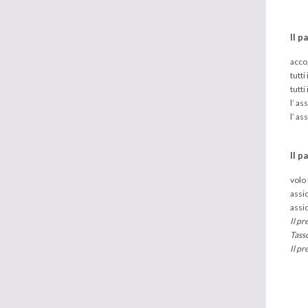
Il p
accog
tutti
tutti
l’ as
l’ as
Il p
volo 
assic
assi
Il pr
Tass
Il pr