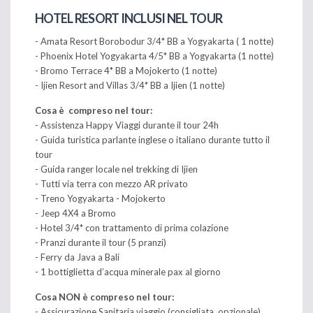
HOTEL RESORT INCLUSI NEL TOUR
- Amata Resort Borobodur 3/4* BB a Yogyakarta ( 1 notte)
- Phoenix Hotel Yogyakarta 4/5* BB a Yogyakarta (1 notte)
- Bromo Terrace 4* BB a Mojokerto (1 notte)
- Ijien Resort and Villas 3/4* BB a Ijien (1 notte)
Cosa è compreso nel tour:
- Assistenza Happy Viaggi durante il tour 24h
- Guida turistica parlante inglese o italiano durante tutto il
tour
- Guida ranger locale nel trekking di Ijien
- Tutti via terra con mezzo AR privato
- Treno Yogyakarta - Mojokerto
- Jeep 4X4 a Bromo
- Hotel 3/4* con trattamento di prima colazione
- Pranzi durante il tour (5 pranzi)
- Ferry da Java a Bali
- 1 bottiglietta d’acqua minerale pax al giorno
Cosa NON
è compreso nel tour:
- Assicurazione Sanitaria viaggio (consigliata, opzionale)