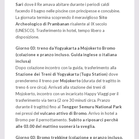
Sari
dove il Re amava abitare durante i periodi caldi
facendo il bagno nelle piscine con principesse e concubine.
La giornata termina scoprendo il meraviglioso
Sito
Archeologico di Prambanan
risalente al IX secolo
(UNESCO). Trasferimento in hotel, tempo libero a
disposizione.
Giorno 03: treno da Yogyakarta a Mojokerto Bromo
(colazione e pranzo incluso. Guida inglese o italiana
inclusa)
Dopo colazione incontro con la guida, trasferimento alla
Stazione dei Treni di Yogyakarta
(
Tugu Station
) dove
prenderemo il treno per
Mojokerto
(durata del tragitto in
treno 6 ore circa). Arrivati alla stazione dei treni di
Mojokerto, incontro con un incaricato Happy Viaggi per il
trasferimento via terra (2 ore 30 minuti circa. Pranzo
durante il tragitto) fino al
Tengger Semuru National Park
nei pressi del
vulcano attivo di Bromo
. Arrivo in hotel a
Bromo per il pernottamento.
Subito a riposarci perchè
alle 03.00 del mattino suonerà la sveglia.
Giorno 03: Bromo trekking (colazione e pranzo incluso.