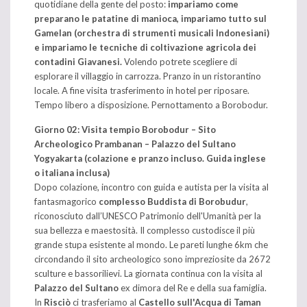
quotidiane della gente del posto:
impariamo come
preparano le patatine di manioca, impariamo tutto sul
Gamelan (orchestra di strumenti musicali Indonesiani)
e impariamo le tecniche di coltivazione agricola dei
contadini Giavanesi.
Volendo potrete scegliere di
esplorare il villaggio in carrozza. Pranzo in un ristorantino
locale. A fine visita trasferimento in hotel per riposare.
Tempo libero a disposizione. Pernottamento a Borobodur.
Giorno 02: Visita tempio Borobodur – Sito
Archeologico Prambanan – Palazzo del Sultano
Yogyakarta (colazione e pranzo incluso. Guida inglese
o italiana inclusa)
Dopo colazione, incontro con guida e autista per la visita al
fantasmagorico
complesso Buddista di Borobudur
,
riconosciuto dall’UNESCO Patrimonio dell'Umanità per la
sua bellezza e maestosità. Il complesso custodisce il più
grande stupa esistente al mondo. Le pareti lunghe 6km che
circondando il sito archeologico sono impreziosite da 2672
sculture e bassorilievi. La giornata continua con la visita al
Palazzo del Sultano
ex dimora del Re e della sua famiglia.
In
Risci
ò
ci trasferiamo al
Castello sull'Acqua di Taman