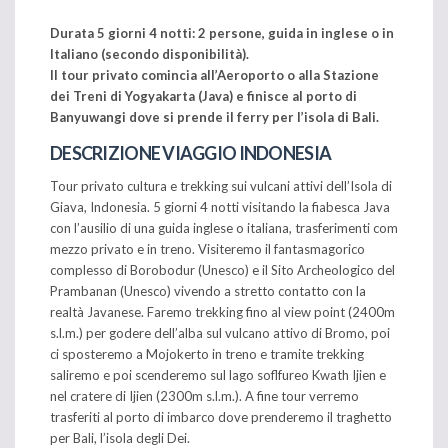
Durata 5 giorni 4 notti: 2 persone, guida in inglese o in
Italiano (secondo disponibilit
à).
Il tour privato comincia all’Aeroporto o alla Stazione
dei Treni di Yogyakarta (Java) e finisce al porto di
Banyuwangi dove si prende il ferry per l’isola di Bali.
DESCRIZIONE VIAGGIO INDONESIA
Tour privato cultura e trekking sui vulcani attivi dell’Isola di
Giava, Indonesia. 5 giorni 4 notti visitando la fiabesca Java
con l’ausilio di una guida inglese o italiana, trasferimenti com
mezzo privato e in treno. Visiteremo il fantasmagorico
complesso di Borobodur (Unesco) e il Sito Archeologico del
Prambanan (Unesco) vivendo a stretto contatto con la
realtà Javanese. Faremo trekking fino al view point (2400m
s.l.m.) per godere dell’alba sul vulcano attivo di Bromo, poi
ci sposteremo a Mojokerto in treno e tramite trekking
saliremo e poi scenderemo sul lago soflfureo Kwath Ijien e
nel cratere di Ijien (2300m s.l.m.). A fine tour verremo
trasferiti al porto di imbarco dove prenderemo il traghetto
per Bali, l’isola degli Dei.