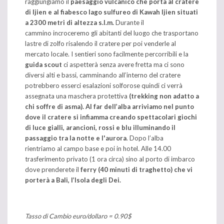
raggiungiamo il
paesaggio vulcanico che porta al cratere
di Ijien e al fiabesco lago sulfureo di Kawah Ijien situati
a 2300 metri di altezza s.l.m.
Durante il
cammino incroceremo gli abitanti del luogo che trasportano
lastre di zolfo risalendo il cratere per poi venderle al
mercato locale. I sentieri sono facilmente percorribili e la
guida scout
ci aspetterà senza avere fretta ma ci sono
diversi alti e bassi, camminando all’interno del cratere
potrebbero esserci esalazioni solforose quindi ci verrà
assegnata una maschera protettiva
(trekking non adatto a
chi soffre di asma).
Al far dell’alba arriviamo nel punto
dove il cratere si infiamma creando spettacolari giochi
di luce gialli, arancioni, rossi e blu illuminando il
passaggio tra la notte e l'aurora
. Dopo l’alba
rientriamo al campo base e poi in hotel. Alle 14.00
trasferimento privato (1 ora circa) sino al porto di imbarco
dove prenderete il
ferry (40 minuti di traghetto) che vi
porterà a Bali, l’Isola degli Dei.
Tasso di Cambio euro/dollaro = 0.90$