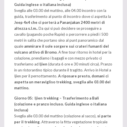
Guida inglese o italiana inclusa)
Sveglia alle 03.00 del mattino, alle 04.00 incontro con la
guida, trasferimento al punto di incontro dove ci aspetta la
Jeep 4x4 che ci porterà a Pananjakan 2400 metri di
altezza s.l.m..
Da qui si può decidere se proseguire a
cavallo (pagando poche Rupie) o percorrere a piedi i 500
metri in salita che portano sino al punt panoramico dal
quale
ammirare il sole sorgere sui crateri fumanti del
vulcano attivo di Bromo
. A fine tour ritorno in hotel per la
colazione, prendiamo i bagagli e con mezzo privato ci
trasferiamo ad
Ijien
(durata 6 ore e 30 minuti circa). Pranzo
in un ristorantino tipico durante il tragitto. Arrivo in Hotel a
Ijien per il pernottamento.
A riposare presto, domani ci
aspetta un meravigliso trekking, sveglia alle 03.00 del
mattino.
Giorno 05: Ijien trekking – Trasferimento a Bali
(colazione e pranzo incluso. Guida inglese o italiana
inclusa)
Sveglia alle 03.00 del mattino (colazione al sacco),
si parte
per il trekking
. Attraverso la fitta vegetazione tropicale