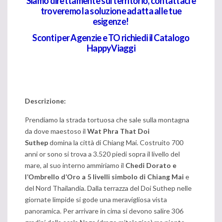
Siamo direttamente sul territorio, contattaci e
troveremo la soluzione adatta alle tue
esigenze!
Sconti per Agenzie e TO richiedi il Catalogo
HappyViaggi
Descrizione:
Prendiamo la strada tortuosa che sale sulla montagna
da dove maestoso il
Wat Phra That Doi
Suthep
domina la città di Chiang Mai. Costruito 700
anni or sono si trova a 3.520 piedi sopra il livello del
mare, al suo interno ammiriamo il
Chedi Dorato e
l’Ombrello d’Oro a 5 livelli simbolo di Chiang Mai
e
del Nord Thailandia. Dalla terrazza del Doi Suthep nelle
giornate limpide si gode una meravigliosa vista
panoramica. Per arrivare in cima si devono salire 306