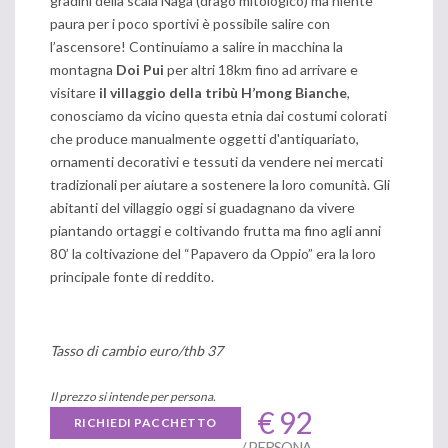
gradini della scala Naga (drago mitologico) ma niente
paura per i poco sportivi è possibile salire con
l’ascensore! Continuiamo a salire in macchina la
montagna
Doi Pui
per altri 18km fino ad arrivare e
visitare
il villaggio della tribù H’mong Bianche
,
conosciamo da vicino questa etnia dai costumi colorati
che produce manualmente oggetti d'antiquariato,
ornamenti decorativi e tessuti da vendere nei mercati
tradizionali per aiutare a sostenere la loro comunità. Gli
abitanti del villaggio oggi si guadagnano da vivere
piantando ortaggi e coltivando frutta ma fino agli anni
80’ la coltivazione del “Papavero da Oppio” era la loro
principale fonte di reddito.
Tasso di cambio euro/thb 37
Il prezzo si intende per persona.
€ 92
RICHIEDI PACCHETTO
/ PERSONA