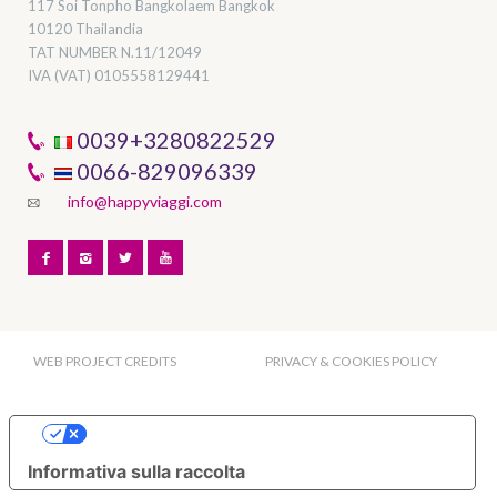
117 Soi Tonpho Bangkolaem Bangkok
10120 Thailandia
TAT NUMBER
N.11/12049
IVA (VAT) 0105558129441
0039+3280822529
0066-829096339
info@happyviaggi.com
WEB PROJECT CREDITS
PRIVACY & COOKIES POLICY
Le tue preferenze relative alla privacy
Informativa sulla raccolta