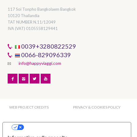
117 Soi Tonpho Bangkolaem Bangkok
10120 Thailandia
TAT NUMBER
N.11/12049
IVA (VAT) 0105558129441
0039+3280822529
0066-829096339
info@happyviaggi.com
WEB PROJECT CREDITS
PRIVACY & COOKIES POLICY
Le tue preferenze relative alla privacy