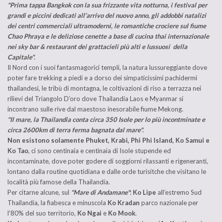
"Prima tappa Bangkok con la sua frizzante vita notturna, i festival per
grandi e piccini dedicati all’arrivo del nuovo anno, gli addobbi natalizi
dei centri commerciali ultramoderni, le romantiche crociere sul fiume
Chao Phraya e le deliziose cenette a base di cucina thai internazionale
nei sky bar & restaurant dei grattacieli più alti e lussuosi della
Capitale".
Il Nord con i suoi fantasmagorici templi, la natura lussureggiante dove
poter fare trekking a piedi e a dorso dei simpaticissimi pachidermi
thailandesi, le tribù di montagna, le coltivazioni di riso a terrazza nei
rilievi del Triangolo D’oro dove Thailandia Laos e Myanmar si
incontrano sulle rive dal maestoso inesorabile fiume Mekong.
"Il mare, la Thailandia conta circa 350 Isole per lo più incontminate e
circa 2600km di terra ferma bagnata dal mare".
Non esistono solamente Phuket, Krabi, Phi Phi Island, Ko Samui e
Ko Tao
, ci sono centinaia e centinaia di Isole stupende ed
incontaminate, dove poter godere di soggiorni rilassanti e rigeneranti,
lontano dalla routine quotidiana e dalle orde turisitche che visitano le
località più famose della Thailandia.
Per citarne alcune, sul
"Mare di Andamane"
:
Ko Lipe
all’estremo Sud
Thailandia, la fiabesca e minuscola
Ko Kradan
parco nazionale per
l’80% del suo territorio,
Ko Ngai
e
Ko Mook
.