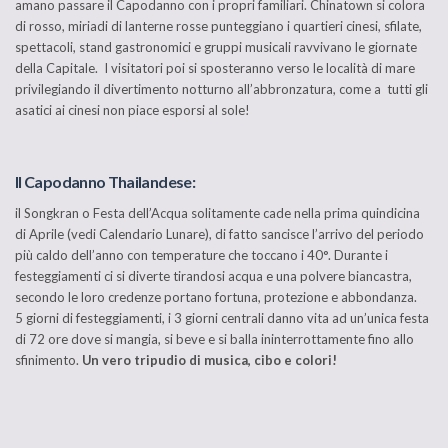
amano passare il Capodanno con i propri familiari. Chinatown si colora
di rosso, miriadi di lanterne rosse punteggiano i quartieri cinesi, sfilate,
spettacoli, stand gastronomici e gruppi musicali ravvivano le giornate
della Capitale. I visitatori poi si sposteranno verso le località di mare
privilegiando il divertimento notturno all’abbronzatura, come a tutti gli
asatici ai cinesi non piace esporsi al sole!
Il Capodanno Thailandese
:
il Songkran o Festa dell’Acqua solitamente cade nella prima quindicina
di Aprile (vedi Calendario Lunare), di fatto sancisce l’arrivo del periodo
più caldo dell’anno con temperature che toccano i 40°. Durante i
festeggiamenti ci si diverte tirandosi acqua e una polvere biancastra,
secondo le loro credenze portano fortuna, protezione e abbondanza.
5 giorni di festeggiamenti, i 3 giorni centrali danno vita ad un’unica festa
di 72 ore dove si mangia, si beve e si balla ininterrottamente fino allo
sfinimento.
Un vero tripudio di musica, cibo e colori!