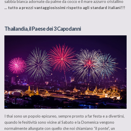
sabbia bianca adornate da palme da cocco e il mare azzurro cristallino
... tutto a prezzi vantaggiosissimi rispetto agli standard italiani!!!
Thailandia, il Paese dei 3 Capodanni
I thai sono un popolo epicureo, sempre pronto a far festa e a divertirsi,
quando le fesitività sono vicine al Sabato e la Domenica vengono
normalmente allungate con quello che noi chiamiano “il ponte”, un