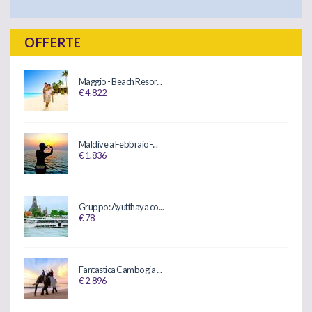
OFFERTE
Maggio - Beach Resor...
€ 4.822
Maldive a Febbraio -...
€ 1.836
Gruppo: Ayutthaya co...
€ 78
Fantastica Cambogia ...
€ 2.896