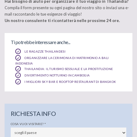
Hai bisogno di aiuto per organizzare il tuo viaggio in Thailandia?
Compila il form presente su ogni pagina del nostro sito o inviaci una e-
mail raccontando le tue esigenze di viaggio!
Un nostro consulente ti ricontatterà nelle prossime 24 ore.
Ti potrebbe interessare anche...
LE RAGAZZE THAILANDESI
ORGANIZZARE LA CERIMONIA DI MATRIMONIO A BALI
INDONESIA
THAILANDIA: IL TURISMO SESSUALE E LA PROSTITUZIONE
DIVERTIMENTO NOTTURNO IN CAMBOGIA
I MIGLIORI SKY BAR E ROOFTOP RESTAURANT DI BANGKOK
RICHIESTA INFO
COSA VUOI VISITARE?
*