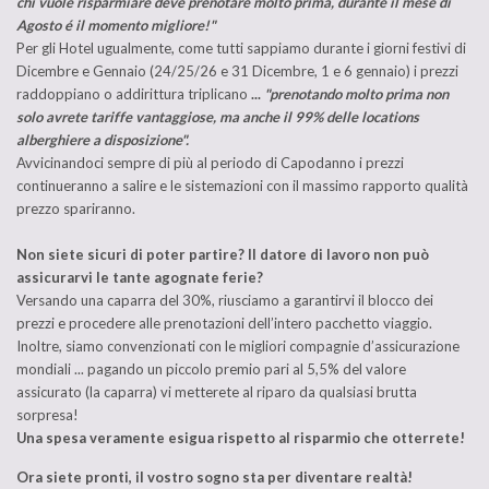
chi vuole risparmiare deve prenotare molto prima, durante il mese di
Agosto é il momento migliore!"
Per gli Hotel ugualmente, come tutti sappiamo durante i giorni festivi di
Dicembre e Gennaio (24/25/26 e 31 Dicembre, 1 e 6 gennaio) i prezzi
raddoppiano o addirittura triplicano
...
"prenotando molto prima non
solo avrete tariffe vantaggiose, ma anche il 99% delle locations
alberghiere a disposizione".
Avvicinandoci sempre di più al periodo di Capodanno i prezzi
continueranno a salire e le sistemazioni con il massimo rapporto qualità
prezzo spariranno.
Non siete sicuri di poter partire? Il datore di lavoro non può
assicurarvi le tante agognate ferie?
Versando una caparra del 30%, riusciamo a garantirvi il blocco dei
prezzi e procedere alle prenotazioni dell’intero pacchetto viaggio.
Inoltre, siamo convenzionati con le migliori compagnie d’assicurazione
mondiali ... pagando un piccolo premio pari al 5,5% del valore
assicurato (la caparra) vi metterete al riparo da qualsiasi brutta
sorpresa!
Una spesa veramente esigua rispetto al risparmio che otterrete!
Ora siete pronti, il vostro sogno sta per diventare realtà!