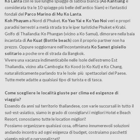
Ko Lanta
con le sue lunghe spiagge di sabbia bianca (
Ao Kantiang
è
considerata tra le 10 spiagge più belle dell’antico Siam) e i fantastici
fondali del
Parco Marino di Mu Ko Lanta
.
Koh Phayam
a Nord di Phuket.
Ko Yao Yai e Ko Yao Noi
veri e propri
paradisi terrestri a metà strada tra le iper turistiche Phuket e Krabi.
Golfo di Thailandia: Ko Phangan (vicino a Ko Samui), dimorare nella baia
incantata di
Ao Kuat (Bottle beach
) con il proprio partner non ha
prezzo. Oppure soggiornare nell’incontaminata
Ko Samet gioiello
solitario
a poche ore di strada da Bangkok.
Vivere una vacanza indimenticabile nelle Isole dell’estremo Est
Thailandia, vicino alla Cambogia: Ko Kood (o Ko Kut) e Ko Chang,
naturalisticamente parlando tra le Isole più spettacolari del Paese.
Tutte mete adatte a qualsiasi tipo di turista e di tasca.
Come scegliere le località giuste per clima ed esigenze di
viaggio?
Essendo da anni sul territorio thailandese, con varie succursali in tutto il
sud-est-asiatico, siamo in grado di consigliarvi i migliori Hotel e Beach
Resort, conosciamo tutte le location migliori!
Possiamo organizzare qualsiasi cosa, offriamo innumerevoli soluzioni
andando incontro ad ogni esigenza di budget, costruiamo pacchetti
viaggio mirati e personalizzati!