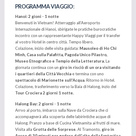
PROGRAMMA VIAGGIO
:
Hanoi: 2 gioni - 1 notte
Benvenuti in Vietnam! Atterraggio all'Aeroporto
Internazionale di Hanoi, sbirigate le pratiche burocratiche
incontro con un rappresentante Happy Viaggi per il transfer
al vostro Hotel in centro città. Tempo libero.
Colazione, inizio delle visita guidata:
Mausoleo di Ho Chi
Minh, Casa sulla Palafitta, Pagoda Unico Pilastro,
Museo Etnografico e Tempio della Letteratura.
La
giornata continua con un
giro in risciò di un ora visitando
i quartieri della Città Vecchia
e termina con uno
spettacolo di Marionette sull'Acqua
. Ritorno in Hotel.
Colazione, trasferimento verso la Baia di Halong, inzio del
Tour Crociera 2 giorni 1 notte.
Halong Bay: 2 giorni - 1 notte
Arrvo al porto, imbarco sulla Nave da Crociera che ci
accompagnerà alla scoperta delle labirintiche acque di
Halong. Pranzo a base di Cucina Vietnamita ai frutti di mare.
Visita alla
Grotta delle Sorprese
. Al Tramonto,
giro in
Aereo di 30 minuti per godere dall'alto della fantastica