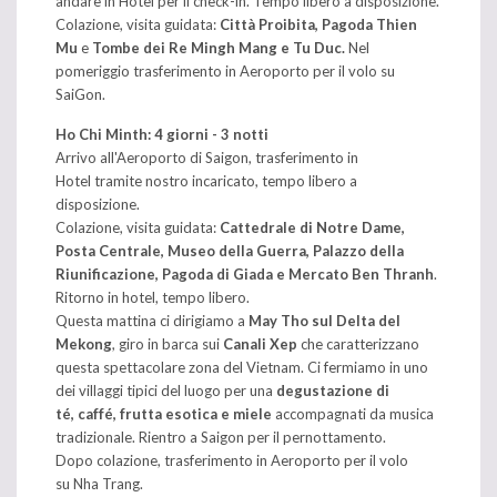
andare in Hotel per il check-in. Tempo libero a disposizione.
Colazione, visita guidata:
Città Proibita, Pagoda Thien
Mu
e
Tombe dei Re Mingh Mang e Tu Duc.
Nel
pomeriggio trasferimento in Aeroporto per il volo su
SaiGon.
Ho Chi Minth: 4 giorni - 3 notti
Arrivo all'Aeroporto di Saigon, trasferimento in
Hotel tramite nostro incaricato, tempo libero a
disposizione.
Colazione, visita guidata:
Cattedrale di Notre Dame,
Posta Centrale, Museo della Guerra, Palazzo della
Riunificazione, Pagoda di Giada e Mercato Ben Thranh
.
Ritorno in hotel, tempo libero.
Questa mattina ci dirigiamo a
May Tho sul Delta del
Mekong
, giro in barca sui
Canali Xep
che caratterizzano
questa spettacolare zona del Vietnam. Ci fermiamo in uno
dei villaggi tipici del luogo per una
degustazione di
té, caffé, frutta esotica e miele
accompagnati da musica
tradizionale. Rientro a Saigon per il pernottamento.
Dopo colazione, trasferimento in Aeroporto per il volo
su Nha Trang.