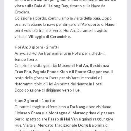
vista sulla Baia di Halong Bay
, ritorno sulla Nave da
Crociera.
Colazione a bordo, continuiamo la visita della baia. Dopo
pranzo lasciamo la nave per dirigerci all'Aeroporto di Hanoi
per il volo più transfer verso Hoi An. Durante il tragitto
visita al
Villaggio di Ceramiche.
Hoi An: 3 giorni - 2 notti
Arrivo ad Hoi An trasferimento in Hotel per il check-in,
tempo libero.
Colazione, visita guidata:
Museo di Hoi An, Residenza
Tran Phu, Pagoda Phuoc Kien e il Ponte Giapponese.
Il
resto della giornata libera per visitare i mercatini e i
ristorantini tipici di Hoi An prima del rientro in Hotel.
Dopo colazione ci dirigiamo verso Hue.
Hue: 2 giorni - 1 notte
Durante il tragitto ci fermiamo a
Da Nang
dove visitiamo
il
Museo Cham
e la
Montagna di Marmo
prima di passare
per lo spettacolare
Passo di Hai Van
e quindi raggiungere
Hue. Visita al
Mercato Tradizionale Dong Ba
prima di