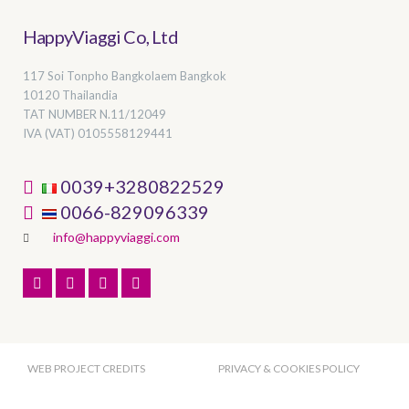
HappyViaggi Co, Ltd
117 Soi Tonpho Bangkolaem Bangkok
10120 Thailandia
TAT NUMBER
N.11/12049
IVA (VAT) 0105558129441
0039+3280822529
0066-829096339
info@happyviaggi.com
WEB PROJECT CREDITS
PRIVACY & COOKIES POLICY