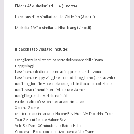
Eldora 4* o similari ad Hue (1 notte)
Harmony 4* o similari ad Ho Chi Minh (3 notti)
Michelia 4/5* o similari a Nha Trang (7 notti)
Il pacchetto viaggio include:
accoglienza in Vietnam da parte dei responsabili di zona
HappyViaggi
l’ assistenza dedicata dei nostri rappresentanti di zona
l’ assistenza Happy Viaggi nel corso del soggiorno ( 24h su 24h )
tutti i soggiorni in Hotel nella categoria indicata con colazione
tutti i trasferimenti interni via terra e via mare
tutti gli ingressi ai vari siti turistici
guide locali professioniste parlante in italiano
3 pranzi 2 cene
crociera e gita in barca ad Halong Bay, Hue, My Tho e Nha Trang
Tour 2 giorni 1 notte Halong Bay
Volo SeaPlane 30 minuti sulla Baia di Halong
Crociera in Barca con aperitivo e cena a Nha Trang