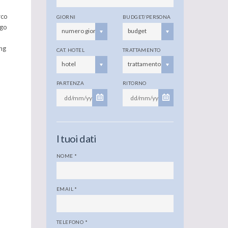
rco
GIORNI
BUDGET/PERSONA
ago
numero giorni
budget
ing
CAT. HOTEL
TRATTAMENTO
hotel
trattamento
PARTENZA
RITORNO
I tuoi dati
NOME
*
EMAIL
*
TELEFONO
*