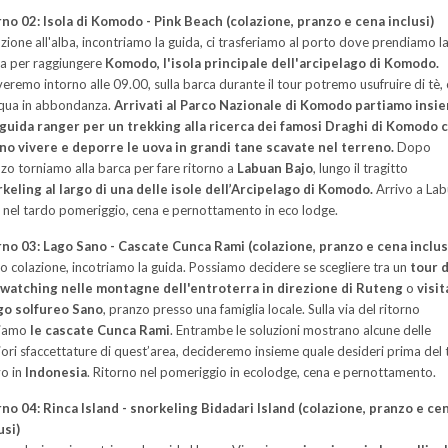
no 02: Isola di Komodo - Pink Beach (colazione, pranzo e cena inclusi)
zione all'alba, incontriamo la guida, ci trasferiamo al porto dove prendiamo l
a per raggiungere
Komodo, l'isola principale dell'arcipelago di Komodo.
veremo intorno alle 09.00, sulla barca durante il tour potremo usufruire di tè, 
qua in abbondanza.
Arrivati al Parco Nazionale di Komodo partiamo insi
 guida ranger per un trekking alla ricerca dei famosi Draghi di Komodo
o vivere e deporre le uova in grandi tane scavate nel terreno.
Dopo
zo torniamo alla barca per fare ritorno a
Labuan Bajo
, lungo il tragitto
keling al largo di una delle isole dell’Arcipelago di Komodo.
Arrivo a La
 nel tardo pomeriggio, cena e pernottamento in eco lodge.
no 03: Lago Sano - Cascate Cunca Rami (colazione, pranzo e cena inclus
 colazione, incotriamo la guida. Possiamo decidere se scegliere tra un
tour d
watching nelle montagne dell'entroterra in direzione di Ruteng
o
visit
ago solfureo Sano
, pranzo presso una famiglia locale. Sulla via del ritorno
tiamo
le cascate Cunca Rami
. Entrambe le soluzioni mostrano alcune delle
iori sfaccettature di quest’area, decideremo insieme quale desideri prima del 
vo in
Indonesia
. Ritorno nel pomeriggio in ecolodge, cena e pernottamento.
no 04: Rinca Island - snorkeling Bidadari Island (colazione, pranzo e ce
usi)