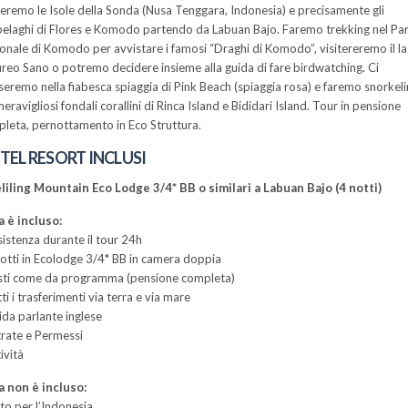
teremo le Isole della Sonda (Nusa Tenggara, Indonesia) e precisamente gli
pelaghi di Flores e Komodo partendo da Labuan Bajo. Faremo trekking nel Pa
onale di Komodo per avvistare i famosi “Draghi di Komodo”, visitereremo il l
ureo Sano o potremo decidere insieme alla guida di fare birdwatching. Ci
sseremo nella fiabesca spiaggia di Pink Beach (spiaggia rosa) e faremo snorkel
meravigliosi fondali corallini di Rinca Island e Bididari Island. Tour in pensione
leta, pernottamento in Eco Struttura.
TEL RESORT INCLUSI
iling Mountain Eco Lodge 3/4* BB o similari a Labuan Bajo (4 notti)
 è incluso:
sistenza durante il tour 24h
notti in Ecolodge 3/4* BB in camera doppia
sti come da programma (pensione completa)
tti i trasferimenti via terra e via mare
ida parlante inglese
trate e Permessi
ività
 non è incluso:
sto per l’Indonesia