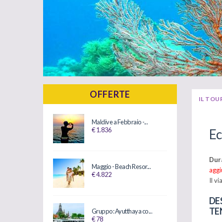
OFFERTE
IL TOU
Maldive a Febbraio -...
€ 1.836
Ec
Dura
Maggio - Beach Resor...
aggi
€ 4.822
Il v
DE
TE
Gruppo: Ayutthaya co...
€ 78