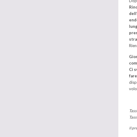
Dopo
Rin
dell
ende
lung
pren
stra
Rien
Gior
com
Ci s
fare
disp
volo
Tass
Tass
Il pr