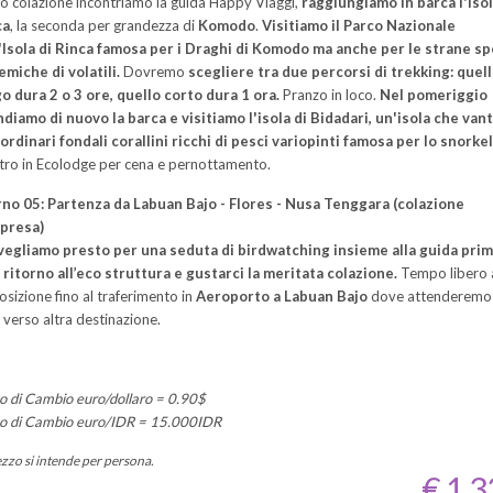
 colazione incontriamo la guida Happy Viaggi,
raggiungiamo in barca l'isol
ca
, la seconda per grandezza di
Komodo
.
Visitiamo il Parco Nazionale
'Isola di Rinca famosa per i Draghi di Komodo ma anche per le strane sp
miche di volatili.
Dovremo
scegliere tra due percorsi di trekking: quel
o dura 2 o 3 ore, quello corto dura 1 ora.
Pranzo in loco.
Nel pomeriggio
diamo di nuovo la barca e visitiamo l'isola di Bidadari, un'isola che van
ordinari fondali corallini ricchi di pesci variopinti famosa per lo snorkel
tro in Ecolodge per cena e pernottamento.
no 05: Partenza da Labuan Bajo - Flores - Nusa Tenggara (colazione
presa)
vegliamo presto per una seduta di birdwatching insieme alla guida
prim
 ritorno all’eco struttura e gustarci la meritata colazione.
Tempo libero 
osizione fino al traferimento in
Aeroporto a Labuan Bajo
dove attenderemo 
 verso altra destinazione.
o di Cambio euro/dollaro = 0.90$
o di Cambio euro/IDR = 15.000IDR
ezzo si intende per persona.
€ 1.3