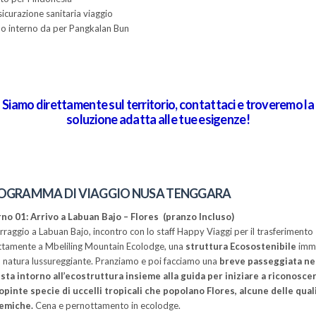
sicurazione sanitaria viaggio
lo interno da per Pangkalan Bun
Siamo direttamente sul territorio, contattaci e troveremo la
soluzione adatta alle tue esigenze!
OGRAMMA DI VIAGGIO NUSA TENGGARA
no 01: Arrivo a Labuan Bajo – Flores (pranzo Incluso)
rraggio a Labuan Bajo, incontro con lo staff Happy Viaggi per il trasferimento
ttamente a Mbeliling Mountain Ecolodge, una
struttura Ecosostenibile
imm
a natura lussureggiante. Pranziamo e poi facciamo una
breve passeggiata ne
sta intorno all’ecostruttura insieme alla guida per iniziare a riconoscer
opinte specie di uccelli tropicali che popolano Flores, alcune delle qual
emiche.
Cena e pernottamento in ecolodge.