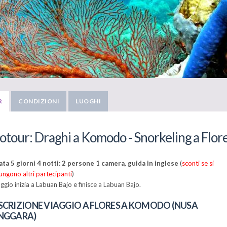
R
CONDIZIONI
LUOGHI
otour: Draghi a Komodo - Snorkeling a Flor
ta 5 giorni 4 notti: 2 persone 1 camera, guida in inglese
(
sconti se si
ungono altri partecipanti
)
iaggio inizia a Labuan Bajo e finisce a Labuan Bajo.
SCRIZIONE VIAGGIO A FLORES A KOMODO (NUSA
NGGARA)