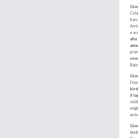
Gior
Cola
barc
Arri
e ac
alla
aman
pran
snor
Bajo
Gior
Dopo
bird
il l
visi
migl
arri
Gior
incl