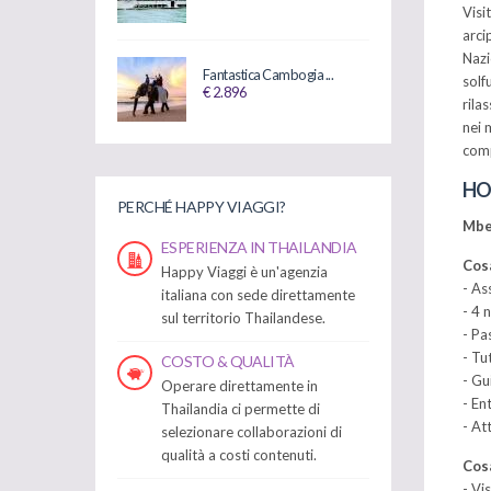
Visi
arci
Nazi
Fantastica Cambogia ...
solf
€ 2.896
rila
nei 
comp
HO
PERCHÉ HAPPY VIAGGI?
Mbel
ESPERIENZA IN THAILANDIA
Cosa
Happy Viaggi è un'agenzia
- As
italiana con sede direttamente
- 4 
sul territorio Thailandese.
- Pa
- Tu
COSTO & QUALITÀ
- Gu
Operare direttamente in
- En
Thailandia ci permette di
- Att
selezionare collaborazioni di
qualità a costi contenuti.
Cosa
- Vi