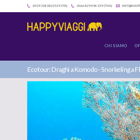
0039 328 0822529 (ITA)
0066 829 096 339 (THA)
INFO@HAPP
CHI SIAMO
OF
Ecotour: Draghi a Komodo - Snorkeling a F