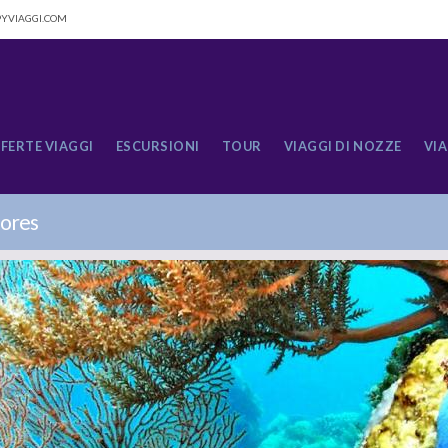
YVIAGGI.COM
FERTE VIAGGI
ESCURSIONI
TOUR
VIAGGI DI NOZZE
VIA
lores