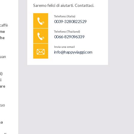
Saremo felici di aiutarti. Contattaci.
a
Telefono (Italia)
0039-3280822529
caffè
eme
Telefono (Thailand)
0066-829096339
che
Invia una email
info@happyviaggi.com
buan
i)
i
are
tuo
na